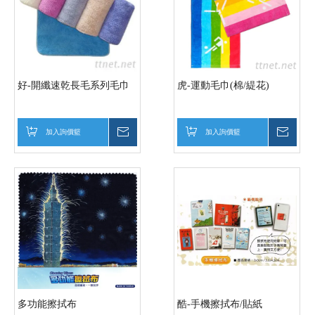
好-開纖速乾長毛系列毛巾
虎-運動毛巾(棉/緹花)
加入詢價籃
詢價
加入詢價籃
詢價
多功能擦拭布
酷-手機擦拭布/貼紙