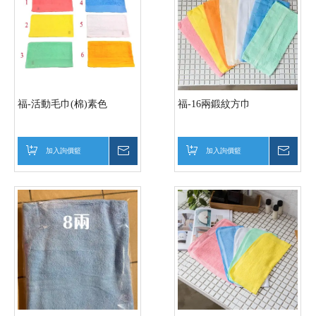
福-活動毛巾(棉)素色
福-16兩鍛紋方巾
加入詢價籃
詢價
加入詢價籃
詢價