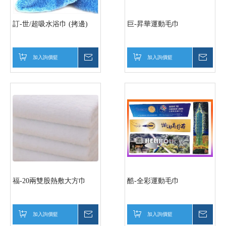
訂-世/超吸水浴巾 (拷邊)
巨-昇華運動毛巾
加入詢價籃
詢價
加入詢價籃
詢價
福-20兩雙股熱敷大方巾
酷-全彩運動毛巾
加入詢價籃
詢價
加入詢價籃
詢價