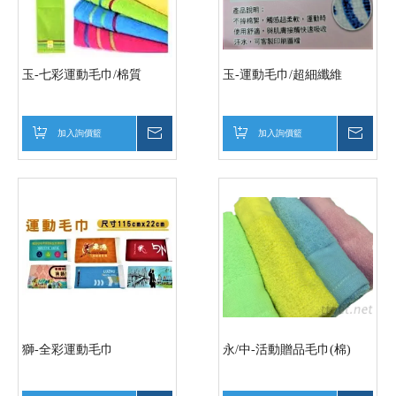
玉-七彩運動毛巾/棉質
玉-運動毛巾/超細纖維
加入詢價籃
詢價
加入詢價籃
詢價
獅-全彩運動毛巾
永/中-活動贈品毛巾(棉)