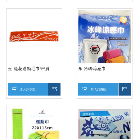
玉-緹花運動毛巾/棉質
永-冷峰涼感巾
加入詢價籃
詢價
加入詢價籃
詢價