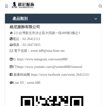
產品類別
維尼服飾有限公司

221
台灣新北市汐止區大同路一段499號3樓之3

電話：02-26412111

傳真：02-26471855

電子信箱：
weini.h88@msa.hinet.net

IG
https://www.instagram.com/weini088/

YT
https://www.youtube.com/@weneed088/featured

臉書粉絲團
https://www.facebook.com/weini.26412111/

Line ID：weini.h88