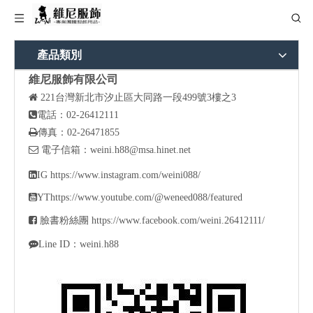
產品類別
維尼服飾有限公司

221
台灣新北市汐止區大同路一段499號3樓之3

電話：02-26412111

傳真：02-26471855

電子信箱：
weini.h88@msa.hinet.net

IG
https://www.instagram.com/weini088/

YT
https://www.youtube.com/@weneed088/featured

臉書粉絲團
https://www.facebook.com/weini.26412111/

Line ID：weini.h88