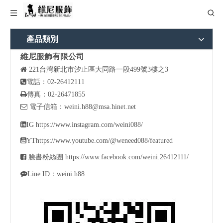
產品類別
維尼服飾有限公司

221
台灣新北市汐止區大同路一段499號3樓之3

電話：02-26412111

傳真：02-26471855

電子信箱：
weini.h88@msa.hinet.net

IG
https://www.instagram.com/weini088/

YT
https://www.youtube.com/@weneed088/featured

臉書粉絲團
https://www.facebook.com/weini.26412111/

Line ID：weini.h88