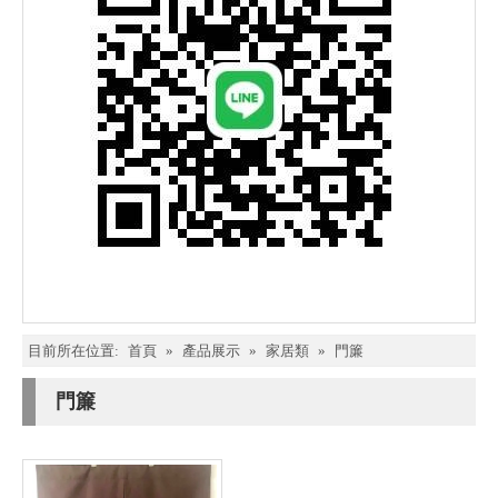
目前所在位置:
首頁
»
產品展示
»
家居類
»
門簾
門簾