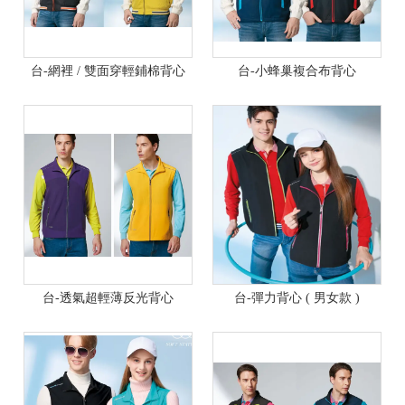
台-網裡 / 雙面穿輕鋪棉背心
台-小蜂巢複合布背心
台-透氣超輕薄反光背心
台-彈力背心 ( 男女款 )