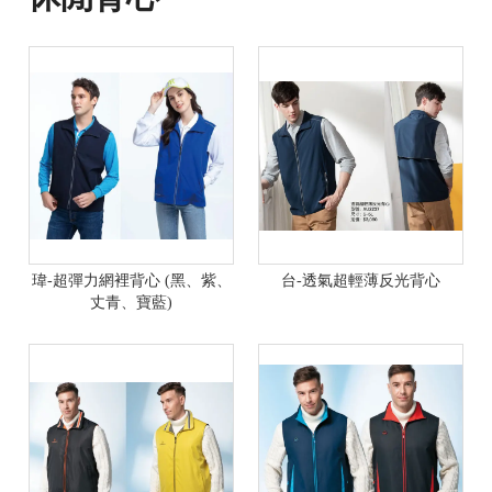
瑋-超彈力網裡背心 (黑、紫、
台-透氣超輕薄反光背心
丈青、寶藍)