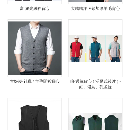
富-絲光絨裡背心
大絨絨洋-V領加厚羊毛背心
大好麥-針織 / 羊毛開衫背心
伯-透氣背心 ( 活動式後片 ) -
紅、淺灰、孔雀綠