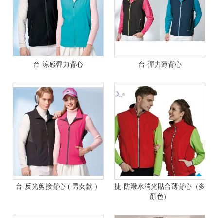
台-涼感彈力背心
台-彈力薄背心
台-反光剪接背心 ( 男女款 ）
捷-防潑水消光貼合薄背心（多
顏色）