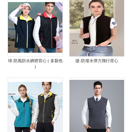
瑋-防風防水網裡背心 ( 多顏色
捷-防潑水彈力飛行背心
)