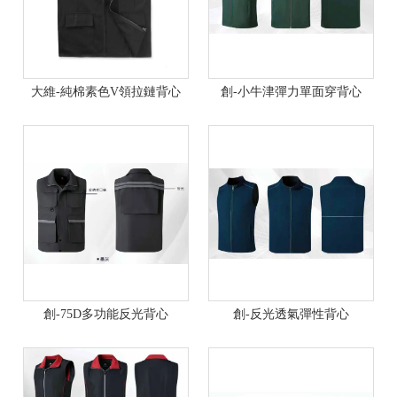
大維-純棉素色V領拉鏈背心
創-小牛津彈力單面穿背心
創-75D多功能反光背心
創-反光透氣彈性背心