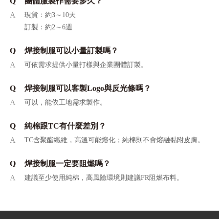
Q
團體服製作需要多久？
A
現貨：約3～10天
訂製：約2～6週
Q
焊接制服可以小量訂製嗎？
A
可依需求提供小量打樣與企業團體訂製。
Q
焊接制服可以客製Logo與反光條嗎？
A
可以，能依工地需求製作。
Q
純棉跟TC有什麼差別？
A
TC含聚酯纖維，高溫可能熔化；純棉則不會熔融黏附皮膚。
Q
焊接制服一定要阻燃嗎？
A
建議至少使用純棉，高風險環境則建議FR阻燃布料。