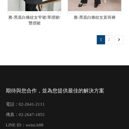
雅-黑底白條紋女窄裙/單摺裙/
雅-黑底白條紋女直筒褲
雙摺裙
1
2
期待與您合作，並為您提供最佳的解決方案
電話：02-2641-2111
傳真：02-2647-1855
LINE ID：weini.h88