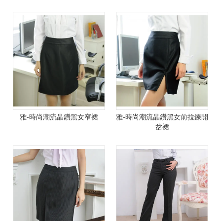
雅-時尚潮流晶鑽黑女窄裙
雅-時尚潮流晶鑽黑女前拉鍊開
岔裙