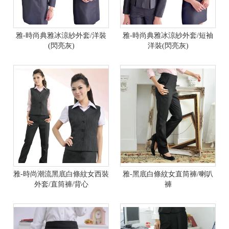
雅-時尚典雅冰涼紗外套/洋裝
雅-時尚典雅冰涼紗外套/短袖
(閃亮灰)
洋裝(閃亮灰)
雅-時尚潮流黑底白條紋女西裝
雅-黑底白條紋女直筒褲/喇叭
外套/直筒褲/背心
褲