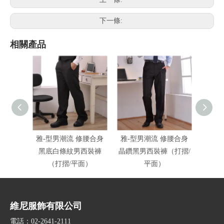
下一條:
相關產品
雅-型男潮流 修腰合身
雅-型男潮流 修腰合身
雅-夏
黑底白條紋男西裝褲
晶鑽黑男西裝褲（打摺/
褲
（打摺/平面）
平面）
維尼服飾有限公司
電話：02-2641-2111