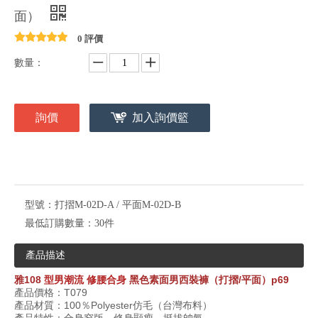
面）
0 評價
數量：
詢價
加入詢價籃
型號：
打摺M-02D-A / 平面M-02D-B
最低訂購數量：
30件
產品描述
雅
108
型男潮流 修腰合身
黑色素面男西裝褲（打摺
/
平面）
p69
產品價格：T0
79
產品材質：
100
％
Polyester
仿毛（台灣布料）