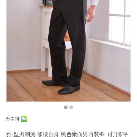
分享到:
雅-型男潮流 修腰合身 黑色素面男西裝褲（打摺/平