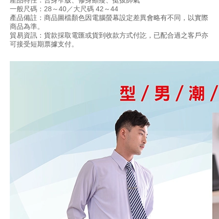
產品特性：合身窄版、修身顯瘦、挺拔帥氣
一般尺碼：28～40／大尺碼 42～44
產品備註：商品圖檔顏色因電腦螢幕設定差異會略有不同，以實際
商品為準。
貿易資訊：貨款採取電匯或貨到收款方式付訖，已配合過之客戶亦
可接受短期票據支付。