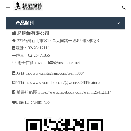
產品類別
維尼服飾有限公司

221
台灣新北市汐止區大同路一段499號3樓之3

電話：02-26412111

傳真：02-26471855

電子信箱：
weini.h88@msa.hinet.net

IG
https://www.instagram.com/weini088/

YT
https://www.youtube.com/@weneed088/featured

臉書粉絲團
https://www.facebook.com/weini.26412111/

Line ID：weini.h88