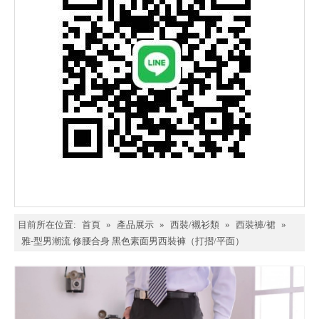
目前所在位置:
首頁
»
產品展示
»
西裝/襯衫類
»
西裝褲/裙
»
雅-型男潮流 修腰合身 黑色素面男西裝褲（打摺/平面）