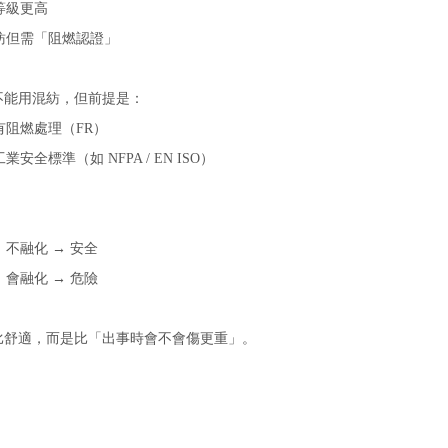
等級更高
紡但需「阻燃認證」
不能用混紡，但前提是：
有阻燃處理（FR）
業安全標準（如 NFPA / EN ISO）
：不融化 → 安全
：會融化 → 危險
比舒適，而是比「出事時會不會傷更重」。