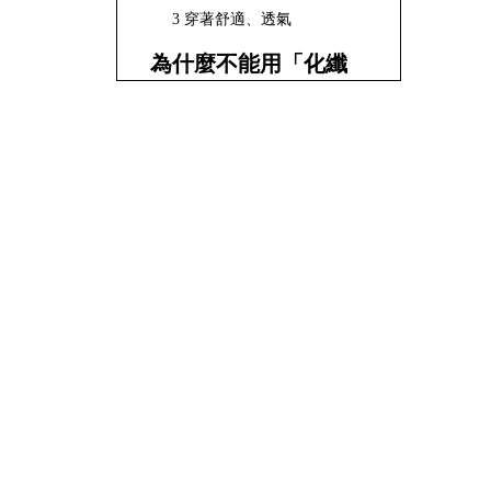
3 穿著舒適、透氣
為什麼不能用「化纖
布料」？
1 會熔化並黏附皮膚是最大
的風險
2 易燃且燃燒快速
3 靜電風險