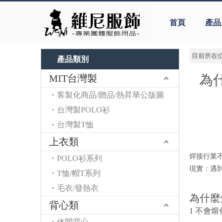
首頁
產品
目前所在位
產品類別
為
MIT台灣製
客製化商品/贈品/熱昇華公版圖
台灣製POLO衫
台灣製T恤
上衣類
焊接行業
POLO衫系列
現實：遇
T恤/帽T系列
毛衣/發熱衣
為什麼
背心類
1 不會
休閒背心