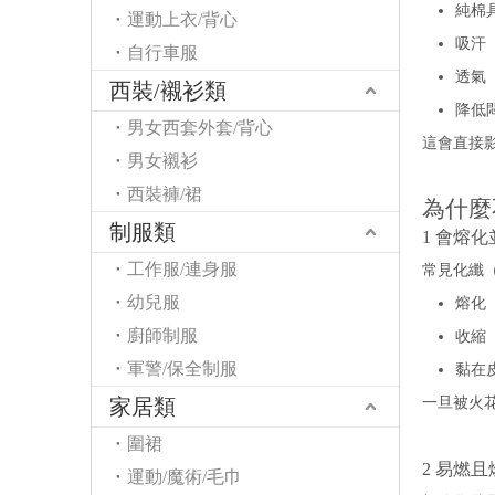
純棉
運動上衣/背心
吸汗
自行車服
透氣
西裝/襯衫類
降低
男女西套外套/背心
這會直接
男女襯衫
西裝褲/裙
為什麼
制服類
1 會熔
工作服/連身服
常見化纖
幼兒服
熔化
廚師制服
收縮
軍警/保全制服
黏在
家居類
一旦被火
圍裙
2 易燃
運動/魔術/毛巾