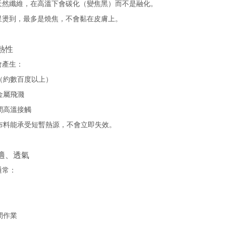
天然纖維，在高溫下會碳化（變焦黑）而不是融化。
星燙到，最多是燒焦，不會黏在皮膚上。
熱性
會產生：
（約數百度以上）
金屬飛濺
間高溫接觸
布料能承受短暫熱源，不會立即失效。
舒適、透氣
通常：
間作業