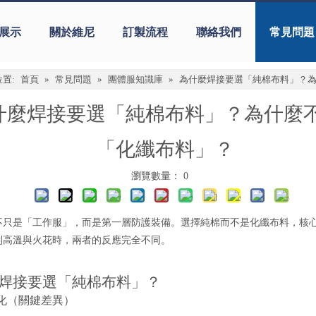
展示
關於維尼
訂製流程
聯絡我們
常見問題
置:
首頁
»
常見問題
»
團體服知識庫
»
為什麼焊接要選「純棉布料」？
什麼焊接要選「純棉布料」？為什麼
「化纖布料」？
瀏覽數量：
0
不只是「工作服」，而是第一層防護裝備。選擇純棉而不是化纖布料，核
到高溫與火花時，兩者的反應完全不同。
焊接要選「純棉布料」？
熔化（關鍵差異）