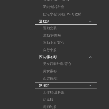
羽絨/鋪棉外套
防潑水/防風/抗UV/可收納
運動類
運動套裝
運動/休閒褲
運動上衣/背心
自行車服
西裝/襯衫類
男女西套外套/背心
男女襯衫
西裝褲/裙
制服類
工作服/連身服
幼兒服
廚師制服