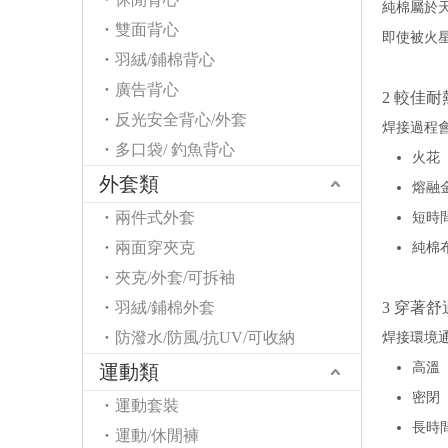
純棉屬於
雙面背心
即使被火
羽絨/鋪棉背心
廣告背心
2 較佳耐
反光安全背心/外套
焊接過程
多口袋/ 釣魚背心
火花
外套類
熔融
兩件式外套
短時
兩面穿夾克
純棉
夾克/外套/可拆袖
3 穿著
羽絨/鋪棉外套
防潑水/防風/抗UV/可收納
焊接環境
高溫
運動類
密閉
運動套裝
長時
運動/休閒褲