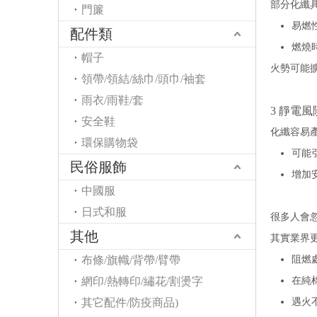
部分化纖
門簾
易燃
配件類
燃燒
帽子
火勢可能
領帶/領結/絲巾/頭巾/袖套
雨衣/雨鞋/套
3 靜電風
安全鞋
化纖容易
環保購物袋
可能
民俗服飾
增加
中國服
日式和服
很多人會
其他
其實業界
布條/旗幟/背帶/臂帶
阻燃處
網印/熱轉印/繡花/割燙字
在純
其它配件/防疫商品)
遇火