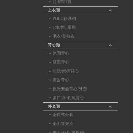
台灣製T恤
上衣類
POLO衫系列
T恤/帽T系列
毛衣/發熱衣
背心類
休閒背心
雙面背心
羽絨/鋪棉背心
廣告背心
反光安全背心/外套
多口袋/ 釣魚背心
外套類
兩件式外套
兩面穿夾克
夾克/外套/可拆袖