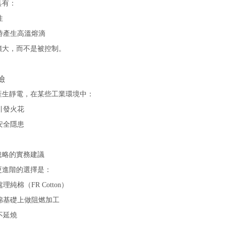
具有：
性
時產生高溫熔滴
擴大，而不是被控制。
險
產生靜電，在某些工業環境中：
引發火花
安全隱患
忽略的實務建議
更進階的選擇是：
理純棉（FR Cotton）
棉基礎上做阻燃加工
不延燒