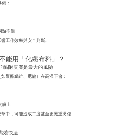
具備：
悶熱不適
影響工作效率與安全判斷。
不能用「化纖布料」？
化並黏附皮膚是最大的風險
（如聚酯纖維、尼龍）在高溫下會：
皮膚上
花擊中，可能造成二度甚至更嚴重燙傷
且燃燒快速