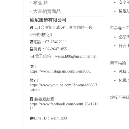
布/副料
安全
大量拍賣商品
棉混
維尼服飾有限公司

221
台灣新北市汐止區大同路一段
不是完全
499號3樓之3
必須

電話：02-26412111
符合工

傳真：02-26471855

電子信箱：
weini.h88@msa.hinet.net
簡單結論

IG
https://www.instagram.com/weini088/
純棉
化纖

YT
https://www.youtube.com/@weneed088/f
eatured
焊接不是

臉書粉絲團
https://www.facebook.com/weini.2641211
1/

Line ID：weini.h88