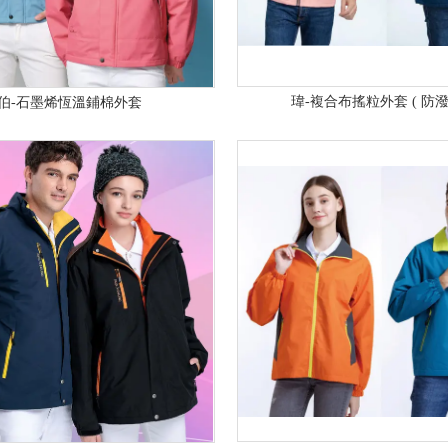
瑋-複合布搖粒外套 ( 防潑
伯-石墨烯恆溫鋪棉外套