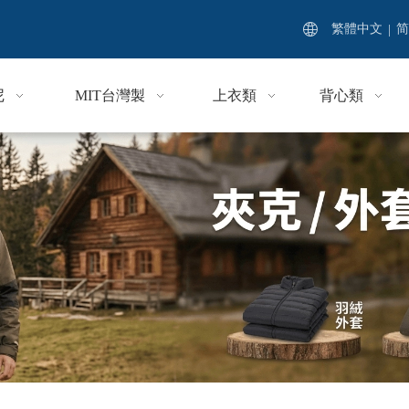
繁體中文
|
简
尼
MIT台灣製
上衣類
背心類