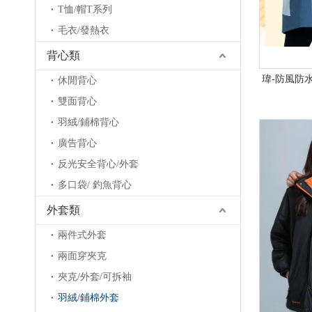
T恤/帽T系列
毛衣/發熱衣
背心類
瑋-防風防水
休閒背心
雙面背心
羽絨/鋪棉背心
廣告背心
反光安全背心/外套
多口袋/ 釣魚背心
外套類
兩件式外套
兩面穿夾克
夾克/外套/可拆袖
羽絨/鋪棉外套