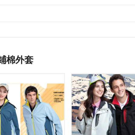
/鋪棉外套