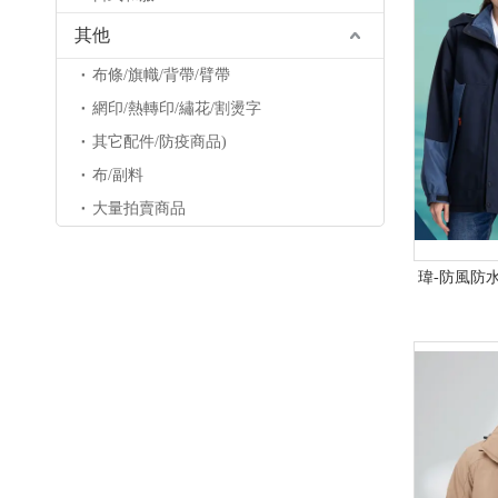
其他
布條/旗幟/背帶/臂帶
網印/熱轉印/繡花/割燙字
其它配件/防疫商品)
布/副料
大量拍賣商品
瑋-防風防水