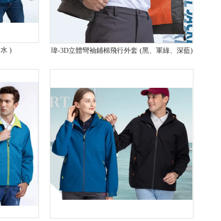
水 )
瑋-3D立體彎袖鋪棉飛行外套 (黑、軍綠、深藍)