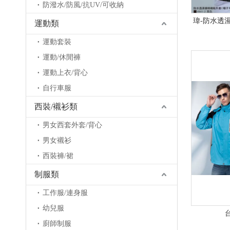
防潑水/防風/抗UV/可收納
瑋-防水透濕
運動類
運動套裝
運動/休閒褲
運動上衣/背心
自行車服
西裝/襯衫類
男女西套外套/背心
男女襯衫
西裝褲/裙
制服類
工作服/連身服
幼兒服
廚師制服