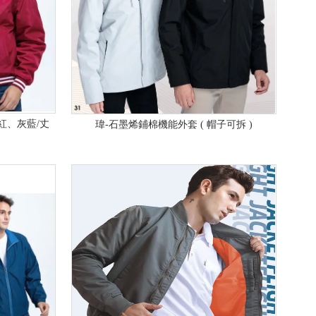
酒紅、灰藍/丈
瑋-石墨烯鋪棉機能外套 ( 帽子可拆 )