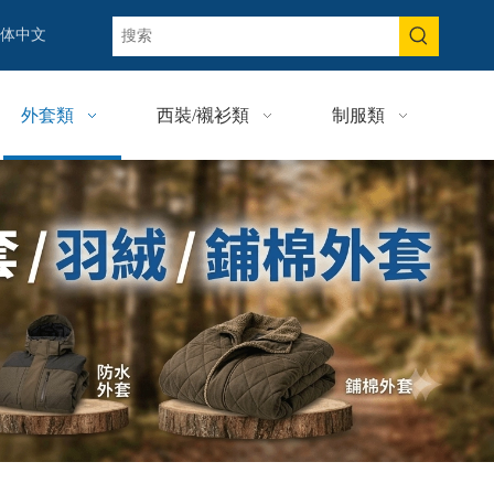
体中文
外套類
西裝/襯衫類
制服類