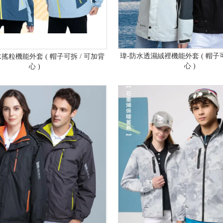
瑋-防水透濕絨裡機能外套 ( 帽子可
搖粒機能外套 ( 帽子可拆 / 可加背
心 )
心 )