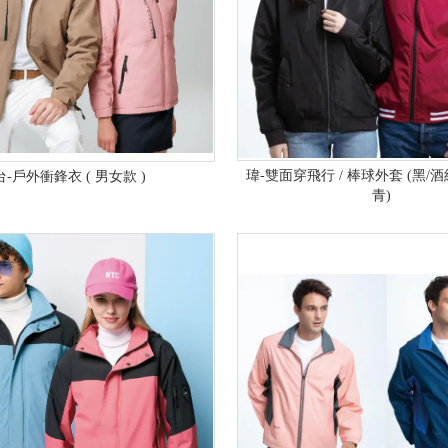
瑋-雙面穿飛行 / 棒球外套 (黑/
台-戶外衝鋒衣 ( 男女款 )
青)