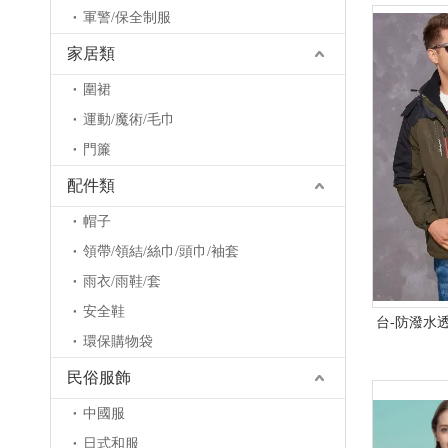
軍警/保全制服
家居類
圍裙
運動/魔術/毛巾
門簾
配件類
帽子
領帶/領結/絲巾/頭巾/袖套
雨衣/雨鞋/套
安全鞋
台-防潑水
環保購物袋
民俗服飾
中國服
日式和服