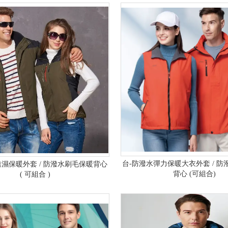
台-防潑水彈力保暖大衣外套 / 
透濕保暖外套 / 防潑水刷毛保暖背心
背心 (可組合)
( 可組合 )