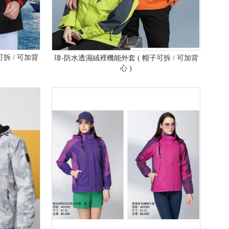
拆 / 可加背
瑋-防水透濕絨裡機能外套 ( 帽子可拆 / 可加背
心 )