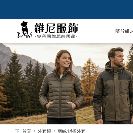
關於維
首頁
/
外套類
/
羽絨/鋪棉外套