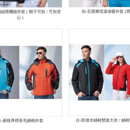
伯-石墨烯恆溫保暖外套 (男
絨裡機能外套 ( 帽子可拆 / 可加背
心 )
台-防潑水鋪棉雙面大衣 / 鋪
台-菱格厚裡長毛鋪棉外套