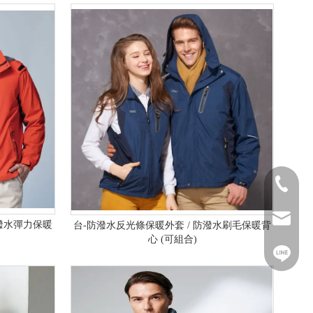
02-2641-
weini.h8
防潑水彈力保暖
台-防潑水反光條保暖外套 / 防潑水刷毛保暖背
心 (可組合)
weini.h8