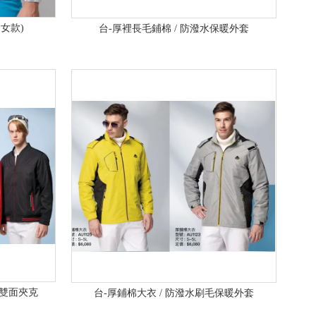
女款)
台-厚裡長毛鋪棉 / 防潑水保暖外套
棉雙面夾克
台-厚鋪棉大衣 / 防潑水刷毛保暖外套