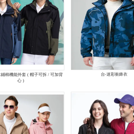
台-迷彩衝鋒衣
鋪棉機能外套 ( 帽子可拆 / 可加背
心 )