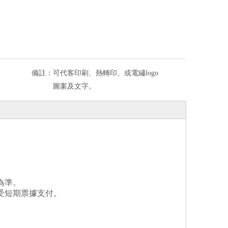
備註：
可代客印刷、熱轉印、或電繡logo
圖案及文字。
為準。
受短期票據支付。