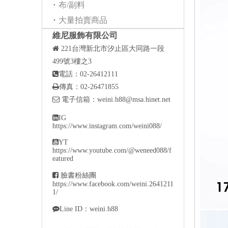
布/副料
大量拍賣商品
維尼服飾有限公司

221
台灣新北市汐止區大同路一段
499號3樓之3

電話：02-26412111

傳真：02-26471855

電子信箱：
weini.h88@msa.hinet.net

IG
https://www.instagram.com/weini088/

YT
https://www.youtube.com/@weneed088/f
eatured

臉書粉絲團
https://www.facebook.com/weini.2641211
1/

Line ID：weini.h88