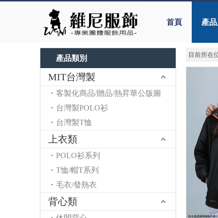
首頁
產品
目前所在位
產品類別
MIT台灣製
客製化商品/贈品/熱昇華公版圖
台灣製POLO衫
台灣製T恤
上衣類
POLO衫系列
T恤/帽T系列
毛衣/發熱衣
背心類
休閒背心