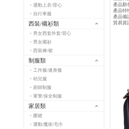
產品顏
運動上衣/背心
產品特
自行車服
產品備
貿易資
西裝/襯衫類
男女西套外套/背心
男女襯衫
西裝褲/裙
制服類
工作服/連身服
幼兒服
廚師制服
軍警/保全制服
家居類
圍裙
運動/魔術/毛巾