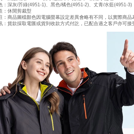
色
：深灰
/
芥綠
(
4951
-1
)、黑色
/
橘
色(
4951
-2
)
、丈青
/水藍
(
4951
-3
)
性：
休閒剪裁型
註：商品圖檔顏色因電腦螢幕設定差異會略有不同，以實際商品
訊：貨款採取電匯或貨到收款方式付訖，已配合過之客戶亦可接