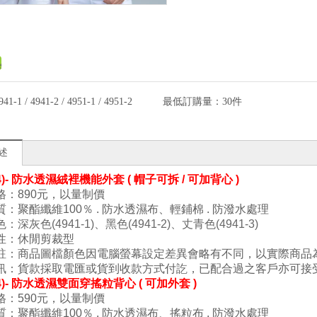
941-1 / 4941-2 / 4951-1 / 4951-2
最低訂購量：
30件
述
(4)- 防水透濕絨裡機能外套
( 帽子可拆 /
可加背心 )
：890元
，以量制價
質：
聚酯纖維100
％ . 防水透濕布、輕鋪棉 .
防潑水處理
色
：
深灰色
(
4941
-1
)
、
黑色(4941-2)、丈青色
(
4941
-3
)
性：
休閒剪裁型
註：商品圖檔顏色因電腦螢幕設定差異會略有不同，以實際商品
訊：貨款採取電匯或貨到收款方式付訖，已配合過之客戶亦可接
(4)- 防水透濕雙面穿搖粒背心 ( 可加外套 )
：590元
，以量制價
質：
聚酯纖維100
％ . 防水透濕布
、
搖粒布
.
防潑水處理