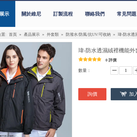
展示
關於維尼
訂製流程
聯絡我們
常見問題
置:
首頁
»
產品展示
»
外套類
»
防潑水/防風/抗UV/可收納
»
瑋-防水透濕
瑋-防水透濕絨裡機能外套 
0 評價
數量：
詢價
加