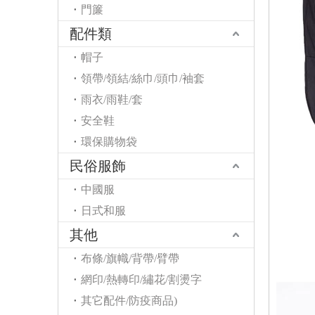
門簾
配件類
帽子
領帶/領結/絲巾/頭巾/袖套
雨衣/雨鞋/套
安全鞋
環保購物袋
民俗服飾
中國服
日式和服
其他
布條/旗幟/背帶/臂帶
網印/熱轉印/繡花/割燙字
其它配件/防疫商品)