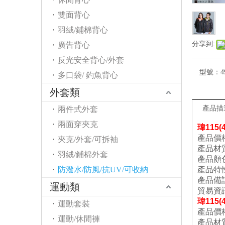
雙面背心
羽絨/鋪棉背心
分享到:
廣告背心
反光安全背心/外套
型號：
4
多口袋/ 釣魚背心
外套類
產品描
兩件式外套
兩面穿夾克
瑋
115
產品價格
夾克/外套/可拆袖
產品材
羽絨/鋪棉外套
產品顏
防潑水/防風/抗UV/可收納
產品特
產品備
運動類
貿易資
瑋
115
運動套裝
產品價格
運動/休閒褲
產品材