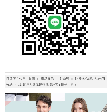
目前所在位置:
首頁
»
產品展示
»
外套類
»
防潑水/防風/抗UV/可
收納
»
瑋-超彈力透氣網裡機能外套 ( 帽子可拆 )