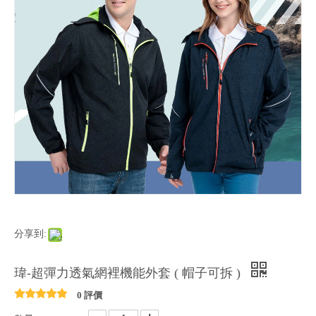
分享到:
瑋-超彈力透氣網裡機能外套 ( 帽子可拆 )
0 評價