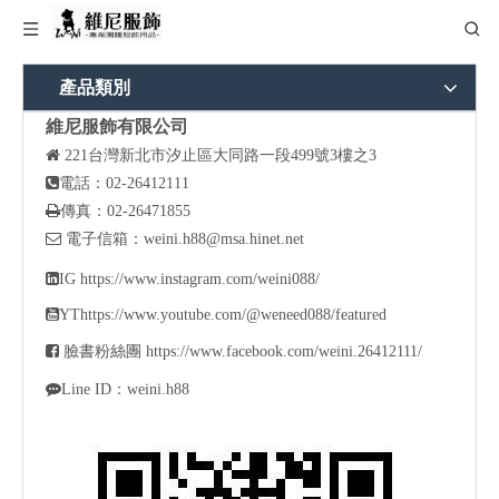
產品類別
維尼服飾有限公司

221
台灣新北市汐止區大同路一段499號3樓之3

電話：02-26412111

傳真：02-26471855

電子信箱：
weini.h88@msa.hinet.net

IG
https://www.instagram.com/weini088/

YT
https://www.youtube.com/@weneed088/featured

臉書粉絲團
https://www.facebook.com/weini.26412111/

Line ID：weini.h88