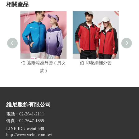
相關產品
伯-遮陽涼感外套 ( 男女
伯-印花網裡外套
伯-遮
款 )
維尼服飾有限公司
電話：02-2641-2111
傳真：02-2647-1855
LINE ID
：weini.h88
http://www.weini.com.tw/