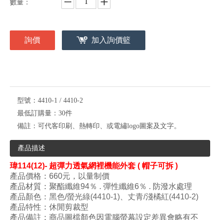
數量：
詢價
加入詢價籃
型號：
4410-1 / 4410-2
最低訂購量：
30件
備註：
可代客印刷、熱轉印、或電繡logo圖案及文字。
產品描述
瑋
114(12)- 超彈力透氣網裡機能外套 ( 帽子可拆 )
產品價格：660元，以量制價
產品材質：聚酯
纖維94
％ .
彈性纖維6
％ .
防潑水
處理
產品顏色
：黑色/螢光綠
(4410-1
)、丈青/淺橘紅
(4
410
-2
)
產品特性：
休閒剪裁型
產品備註：商品圖檔顏色因電腦螢幕設定差異會略有不