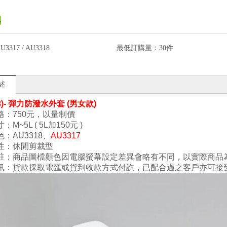
U3317 / AU3318
最低訂購量：
30件
述
(3)- 彈力防潑水外套 (男女款)
：750
元，以量制價
寸
：M~5L ( 5L加150元 )
色：
AU3318
、
AU3317
性：休閒剪裁型
註：商品圖檔顏色因電腦螢幕設定差異會略有不同，以實際商品
訊：貨款採取電匯或貨到收款方式付訖，已配合過之客戶亦可接