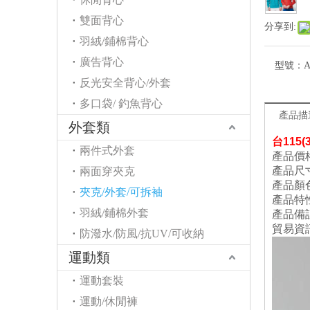
雙面背心
分享到:
羽絨/鋪棉背心
廣告背心
型號：
A
反光安全背心/外套
多口袋/ 釣魚背心
產品描
外套類
台
115
兩件式外套
產品價格
產品尺
兩面穿夾克
產品顏
夾克/外套/可拆袖
產品特
羽絨/鋪棉外套
產品備
貿易資
防潑水/防風/抗UV/可收納
運動類
運動套裝
運動/休閒褲