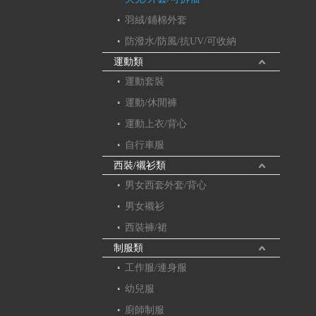
羽絨/鋪棉外套
防潑水/防風/抗UV/可收納
運動類
運動套裝
運動/休閒褲
運動上衣/背心
自行車服
西裝/襯衫類
男女西套外套/背心
男女襯衫
西裝褲/裙
制服類
工作服/連身服
幼兒服
廚師制服