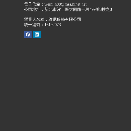
電子信箱：
weini.h88@msa.hinet.net
公司地址：
新北市汐止區大同路一段499號3樓之3
營業人名稱：維尼服飾有限公司
統一編號：16192073