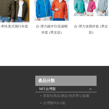
-率性美式飛行外套
台-彈力鐵牛印花連帽
台-彈力休閒外套 (男女
外套 (男女款)
款)
產品分類
MIT台灣製
客製化商品/贈品/熱昇華公版圖
台灣製POLO衫