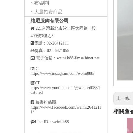
布/副料
大量拍賣商品
維尼服飾有限公司

221
台灣新北市汐止區大同路一段
499號3樓之3

電話：02-26412111

傳真：02-26471855

電子信箱：
weini.h88@msa.hinet.net

IG
https://www.instagram.com/weini088/

YT
https://www.youtube.com/@weneed088/f
eatured
上一條:

臉書粉絲團
https://www.facebook.com/weini.2641211
相關產
1/

Line ID：weini.h88