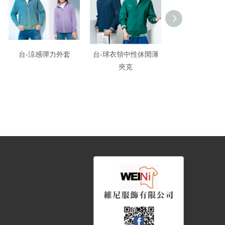
台-涼感彈力外套
台-球衣領中性休閒薄
台-薄裡外
夾克