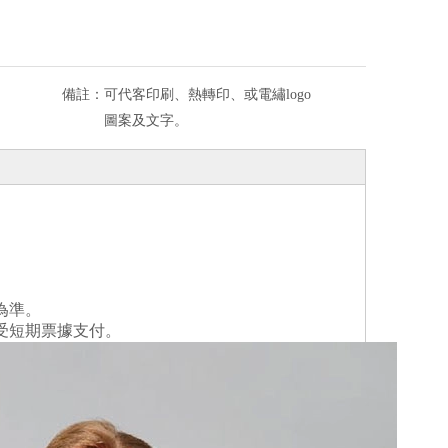
備註：
可代客印刷、熱轉印、或電繡logo
圖案及文字。
為準。
受短期票據支付。