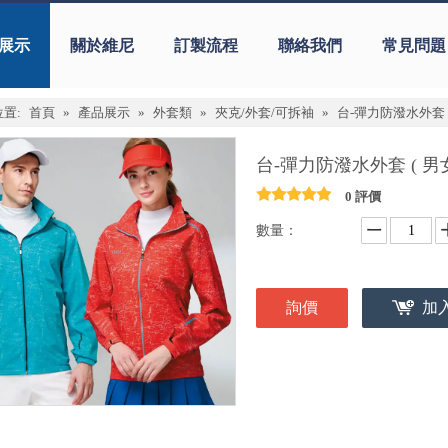
展示
關於維尼
訂製流程
聯絡我們
常見問題
置:
首頁
»
產品展示
»
外套類
»
夾克/外套/可拆袖
»
台-彈力防潑水外套 (
台-彈力防潑水外套 ( 男
0 評價
數量：
詢價
加