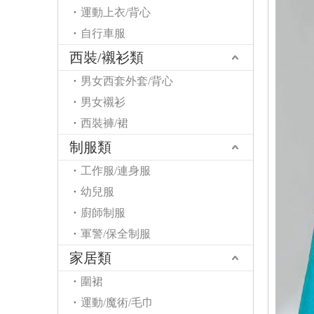
運動上衣/背心
自行車服
西裝/襯衫類
男女西套外套/背心
男女襯衫
西裝褲/裙
制服類
工作服/連身服
幼兒服
廚師制服
軍警/保全制服
家居類
圍裙
運動/魔術/毛巾