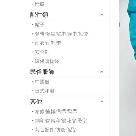
門簾
配件類
帽子
領帶/領結/絲巾/頭巾/袖套
雨衣/雨鞋/套
安全鞋
環保購物袋
民俗服飾
中國服
日式和服
其他
布條/旗幟/背帶/臂帶
網印/熱轉印/繡花/割燙字
其它配件/防疫商品)