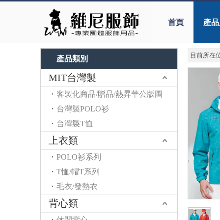
首頁
產品
目前所在位
產品類別
MIT台灣製
客製化商品/贈品/熱昇華公版圖
台灣製POLO衫
台灣製T恤
上衣類
POLO衫系列
T恤/帽T系列
毛衣/發熱衣
背心類
休閒背心