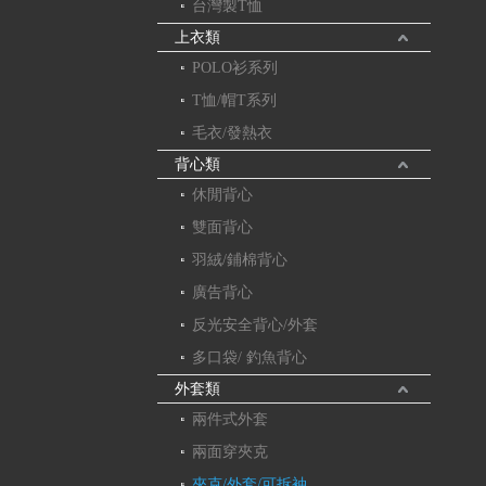
台灣製T恤
上衣類
POLO衫系列
T恤/帽T系列
毛衣/發熱衣
背心類
休閒背心
雙面背心
羽絨/鋪棉背心
廣告背心
反光安全背心/外套
多口袋/ 釣魚背心
外套類
兩件式外套
兩面穿夾克
夾克/外套/可拆袖