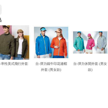
品
-率性美式飛行外套
台-彈力鐵牛印花連帽
台-彈力休閒外套 (男女
外套 (男女款)
款)