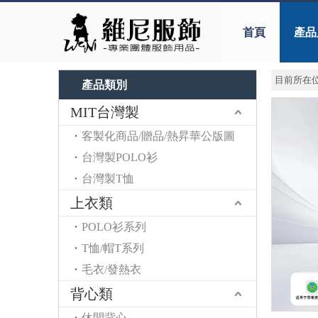
首頁
產品
目前所在位
產品類別
MIT台灣製
客製化商品/贈品/熱昇華公版圖
台灣製POLO衫
台灣製T恤
上衣類
POLO衫系列
T恤/帽T系列
毛衣/發熱衣
背心類
休閒背心