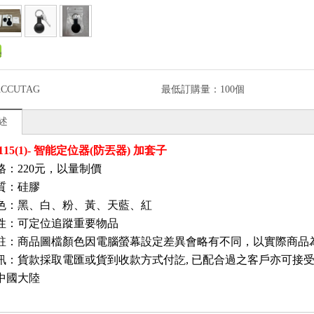
ACCUTAG
最低訂購量：
100個
述
115(1)- 智能定位器(防丟器) 加套子
：220元
，以量制價
質：硅膠
色：黑
、
白
、粉
、黃
、天藍
、紅
性
：可定位追蹤重要物品
註：商品圖檔顏色因電腦螢幕設定差異會略有不同，以實際商品
訊
：
貨款採取電匯或貨到收款方式付訖, 已配合過之客戶亦可接
中國大陸