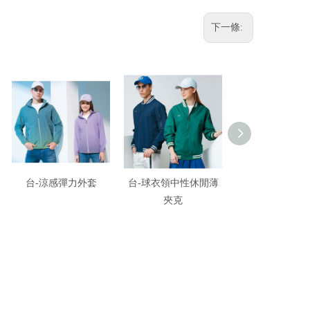
下一條:
台-涼感彈力外套
台-球衣領中性休閒薄
台-薄裡外
夾克