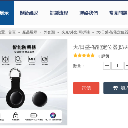
展示
關於維尼
訂製流程
聯絡我們
常見問題
置:
首頁
»
產品展示
»
外套類
»
夾克/外套/可拆袖
»
大/日盛-智能定位器
大/日盛-智能定位器(防
0 評價
數量：
詢價
加