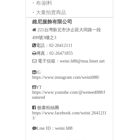
布/副料
大量拍賣商品
維尼服飾有限公司

221
台灣新北市汐止區大同路一段
499號3樓之3

電話：02-26412111

傳真：02-26471855

電子信箱：
weini.h88@msa.hinet.net

IG
https://www.instagram.com/weini088/

YT
https://www.youtube.com/@weneed088/f
eatured

臉書粉絲團
https://www.facebook.com/weini.2641211
1/

Line ID：weini.h88