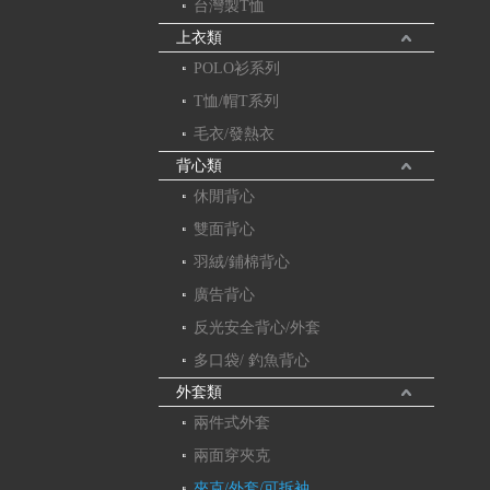
台灣製T恤
上衣類
POLO衫系列
T恤/帽T系列
毛衣/發熱衣
背心類
休閒背心
雙面背心
羽絨/鋪棉背心
廣告背心
反光安全背心/外套
多口袋/ 釣魚背心
外套類
兩件式外套
兩面穿夾克
夾克/外套/可拆袖