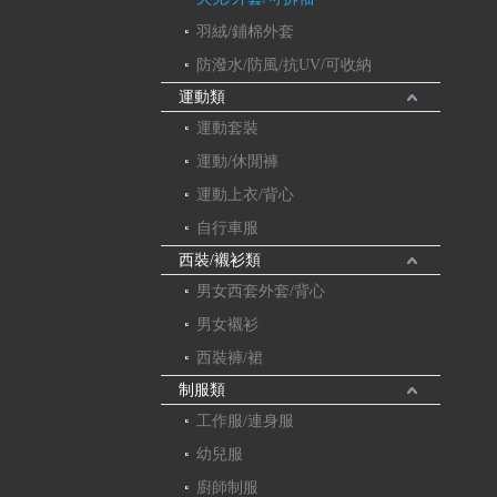
羽絨/鋪棉外套
防潑水/防風/抗UV/可收納
運動類
運動套裝
運動/休閒褲
運動上衣/背心
自行車服
西裝/襯衫類
男女西套外套/背心
男女襯衫
西裝褲/裙
制服類
工作服/連身服
幼兒服
廚師制服