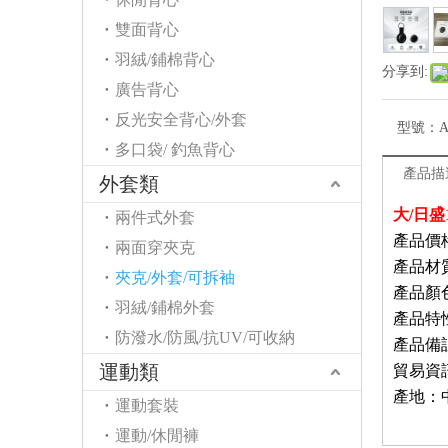
雙面背心
羽絨/鋪棉背心
分享到:
廣告背心
反光安全背心/外套
型號：
多口袋/ 釣魚背心
產品描
外套類
大/日盛
兩件式外套
產品價格
兩面穿夾克
產品材
夾克/外套/可拆袖
產品顏
羽絨/鋪棉外套
產品
特
防潑水/防風/抗UV/可收納
產品備
運動類
貿易資
產地：
運動套裝
運動/休閒褲