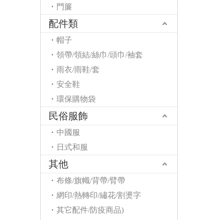
門簾
配件類
帽子
領帶/領結/絲巾/頭巾/袖套
雨衣/雨鞋/套
安全鞋
環保購物袋
民俗服飾
中國服
日式和服
其他
布條/旗幟/背帶/臂帶
網印/熱轉印/繡花/割燙字
其它配件/防疫商品)