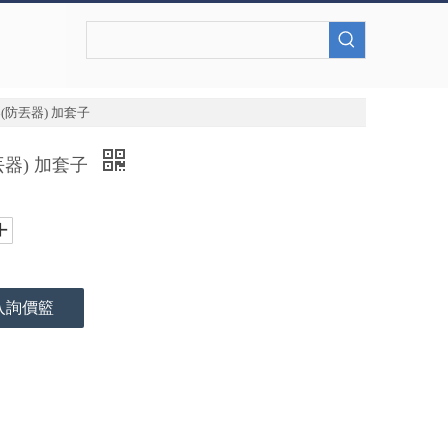
(防丟器) 加套子
丟器) 加套子
入詢價籃