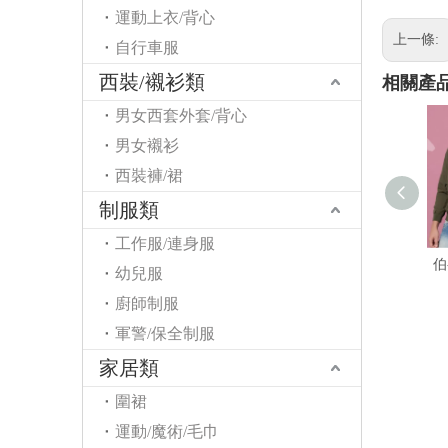
運動上衣/背心
上一條:
自行車服
西裝/襯衫類
相關產
男女西套外套/背心
男女襯衫
西裝褲/裙
制服類
工作服/連身服
伯
幼兒服
廚師制服
軍警/保全制服
家居類
圍裙
運動/魔術/毛巾