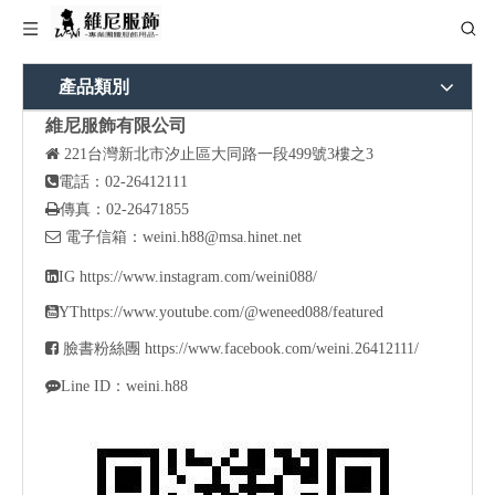
產品類別
維尼服飾有限公司

221
台灣新北市汐止區大同路一段499號3樓之3

電話：02-26412111

傳真：02-26471855

電子信箱：
weini.h88@msa.hinet.net

IG
https://www.instagram.com/weini088/

YT
https://www.youtube.com/@weneed088/featured

臉書粉絲團
https://www.facebook.com/weini.26412111/

Line ID：weini.h88