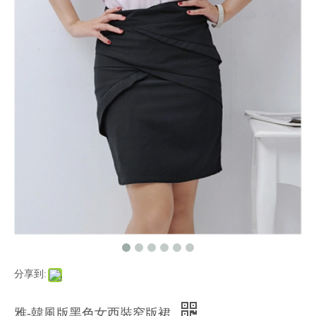
分享到:
雅-韓風版黑色女西裝窄版裙