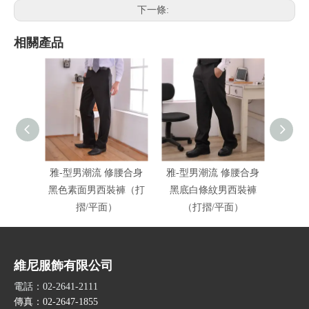
下一條:
相關產品
雅-型男潮流 修腰合身
雅-型男潮流 修腰合身
雅-型
黑色素面男西裝褲（打
黑底白條紋男西裝褲
晶鑽黑
摺/平面）
（打摺/平面）
維尼服飾有限公司
電話：02-2641-2111
傳真：02-2647-1855