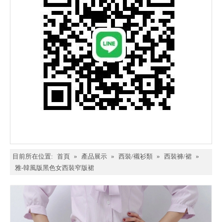
目前所在位置:
首頁
»
產品展示
»
西裝/襯衫類
»
西裝褲/裙
»
雅-韓風版黑色女西裝窄版裙