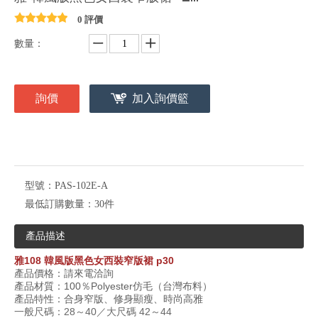
0 評價
數量：
詢價
加入詢價籃
型號：
PAS-102E-A
最低訂購數量：
30件
產品描述
雅
108 韓風版
黑色女西裝窄版裙
p30
產品價格：請來電洽詢
產品材質：
100
％
Polyester
仿毛（台灣布料）
產品特性：合身窄版、修身顯瘦、時尚高雅
一般尺碼：28～40／大尺碼 42～44