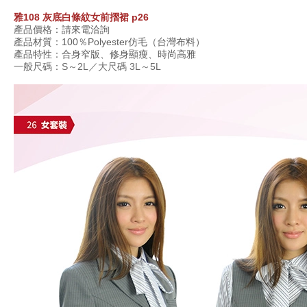
雅
108
灰底白條紋女前摺裙
p26
產品價格：請來電洽詢
產品材質：
100
％
Polyester
仿毛（台灣布料）
產品特性：合身窄版、修身顯瘦、時尚高雅
一般尺碼：S～2L／大尺碼 3L～5L