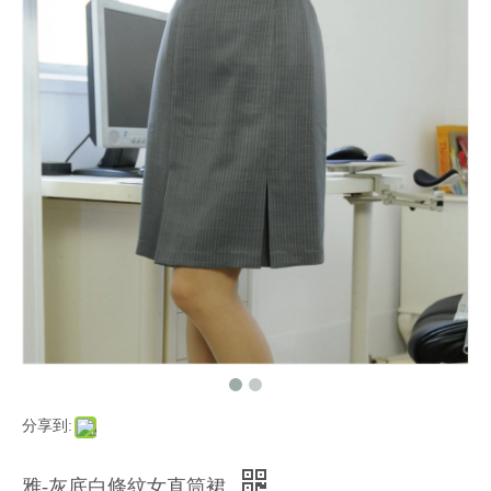
分享到:
雅-灰底白條紋女直筒裙