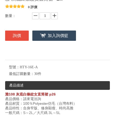
0 評價
數量：
詢價
加入詢價籃
型號：
HTY-16E-A
最低訂購數量：
30件
產品描述
雅
108
灰底白條紋女直筒裙
p26
產品價格：請來電洽詢
產品材質：
100
％
Polyester
仿毛（台灣布料）
產品特性：合身窄版、修身顯瘦、時尚高雅
一般尺碼：S～2L／大尺碼 3L～5L