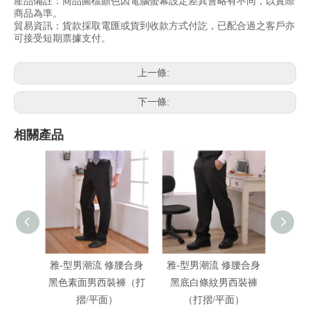
產品備註：商品圖檔顏色因電腦螢幕設定差異會略有不同，以實際
商品為準。
貿易資訊：貨款採取電匯或貨到收款方式付訖，已配合過之客戶亦
可接受短期票據支付。
上一條:
下一條:
相關產品
雅-型男潮流 修腰合身
雅-型男潮流 修腰合身
雅-型
黑色素面男西裝褲（打
黑底白條紋男西裝褲
晶鑽黑
摺/平面）
（打摺/平面）