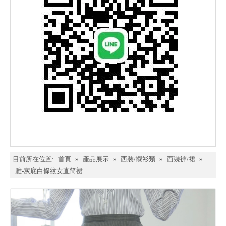
目前所在位置:
首頁
»
產品展示
»
西裝/襯衫類
»
西裝褲/裙
»
雅-灰底白條紋女直筒裙