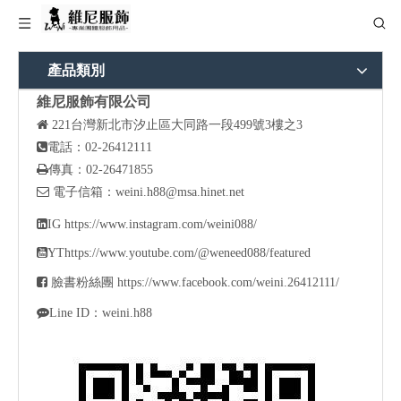
產品類別
維尼服飾有限公司

221
台灣新北市汐止區大同路一段499號3樓之3

電話：02-26412111

傳真：02-26471855

電子信箱：
weini.h88@msa.hinet.net

IG
https://www.instagram.com/weini088/

YT
https://www.youtube.com/@weneed088/featured

臉書粉絲團
https://www.facebook.com/weini.26412111/

Line ID：weini.h88