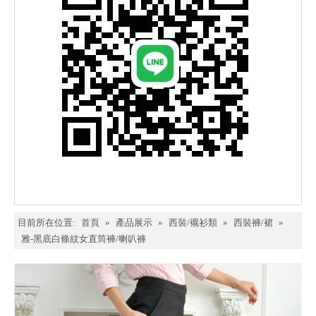
目前所在位置:
首頁
»
產品展示
»
西裝/襯衫類
»
西裝褲/裙
»
雅-黑底白條紋女直筒褲/喇叭褲