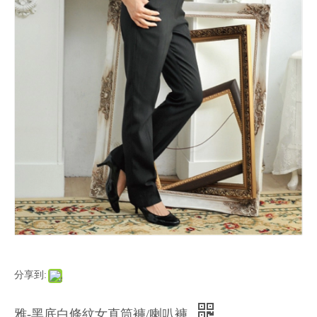
分享到:
雅-黑底白條紋女直筒褲/喇叭褲