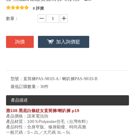
0 評價
數量：
詢價
加入詢價籃
型號：
直筒褲PAS-981D-A / 喇叭褲PAS-981D-B
最低訂購數量：
30件
產品描述
雅
108
黑底白條紋女直筒褲
/
喇叭褲
p19
產品價格：請來電洽詢
產品材質：
100
％
Polyester
仿毛（台灣布料）
產品特性：合身窄版、修身顯瘦、時尚高雅
一般尺碼：S～2L／大尺碼 3L～5L