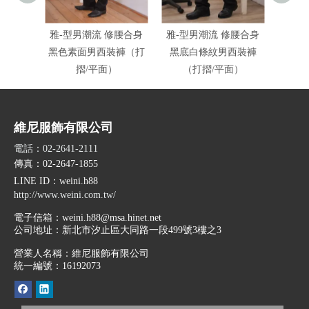
雅-型男潮流 修腰合身
雅-型男潮流 修腰合身
雅-型
黑色素面男西裝褲（打
黑底白條紋男西裝褲
晶鑽黑
摺/平面）
（打摺/平面）
維尼服飾有限公司
電話：02-2641-2111
傳真：02-2647-1855
LINE ID
：weini.h88
http://www.weini.com.tw/
電子信箱：
weini.h88@msa.hinet.net
公司地址：
新北市汐止區大同路一段499號3樓之3
營業人名稱：維尼服飾有限公司
統一編號：16192073