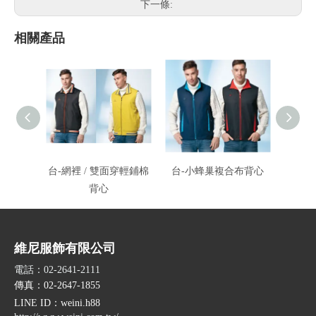
下一條:
相關產品
台-網裡 / 雙面穿輕鋪棉
台-小蜂巢複合布背心
台-透
背心
維尼服飾有限公司
電話：02-2641-2111
傳真：02-2647-1855
LINE ID
：weini.h88