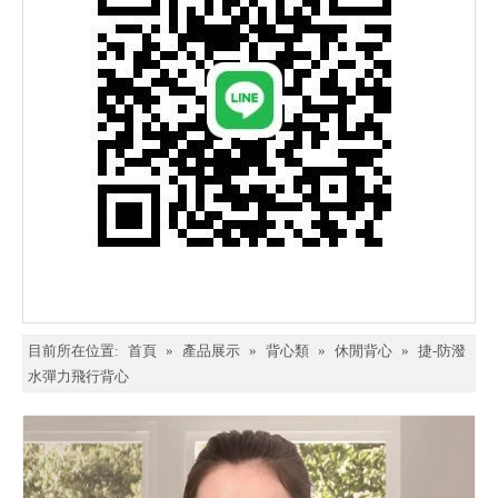
目前所在位置:
首頁
»
產品展示
»
背心類
»
休閒背心
»
捷-防潑
水彈力飛行背心