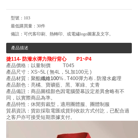
型號：
103
最低購買量：
30件
備註：
可代客印刷、熱轉印、或電繡logo圖案及文字。
產品描述
捷114- 防潑水彈力飛行背心
P1~P4
產品價格：以量制價 T045
產品尺寸：XS~5L ( 無4L，5L加100元 )
產品材質：
聚酯
纖維100
%
. T400彈力
布 . 防潑水處理
產品顏色：
亮
橘
、寶礦藍
、
黑
、
軍綠
、
丈青
產品備註：商品圖檔顏色因電腦螢幕設定差異會略有不
同
，以實際
商
品
為
準
。
產品特性：
休閒剪裁型
，
適用團體服、團體制服
貿易資訊：貨款採取電匯或貨到收款方式付訖，已配合過
之客戶亦可接受短期票據支付。