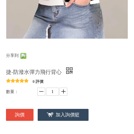
分享到:
捷-防潑水彈力飛行背心
0 評價
數量：
詢價
加入詢價籃