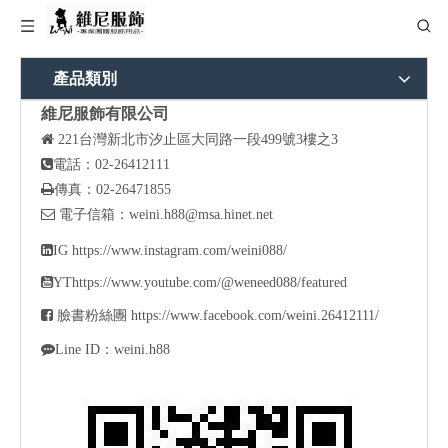
產品類別
維尼服飾有限公司

221
台灣新北市汐止區大同路一段499號3樓之3

電話：02-26412111

傳真：02-26471855

電子信箱：
weini.h88@msa.hinet.net

IG
https://www.instagram.com/weini088/

YT
https://www.youtube.com/@weneed088/featured

臉書粉絲團
https://www.facebook.com/weini.26412111/

Line ID：weini.h88