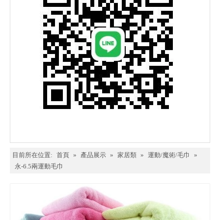
目前所在位置:
首頁
»
產品展示
»
家居類
»
運動/魔術/毛巾
»
永-6.5兩運動毛巾