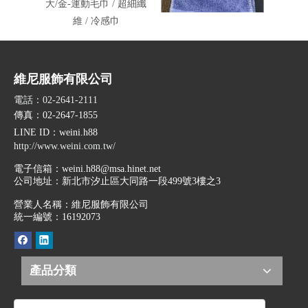
大/金-運動毛巾 / 超細纖
大/金-全棉運動毛巾
福-
維 / 冷感巾
維尼服飾有限公司
電話：02-2641-2111
傳真：02-2647-1855
LINE ID
：weini.h88
http://www.weini.com.tw/
電子信箱：
weini.h88@msa.hinet.net
公司地址：
新北市汐止區大同路一段499號3樓之3
營業人名稱：維尼服飾有限公司
統一編號：16192073
產品分類