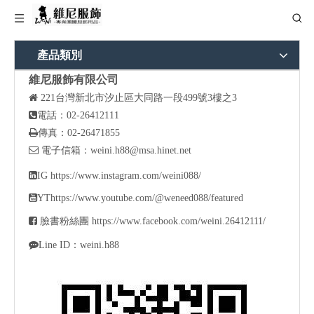
產品類別
維尼服飾有限公司

221
台灣新北市汐止區大同路一段499號3樓之3

電話：02-26412111

傳真：02-26471855

電子信箱：
weini.h88@msa.hinet.net

IG
https://www.instagram.com/weini088/

YT
https://www.youtube.com/@weneed088/featured

臉書粉絲團
https://www.facebook.com/weini.26412111/

Line ID：weini.h88