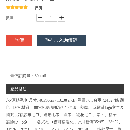
0 評價
數量：
詢價
加入詢價籃
最低訂購量：
30 null
產品描述
永-運動毛巾 尺寸: 40x96cm (13x38 inch) 重量: 6.5台兩 (245g)/條 顏
色: 12色 材質: 100%純綿 雙股紗 可代印、熱轉、或電繡logo文字及
圖案 另有紗布毛巾、運動毛巾、童巾、緹花毛巾、素面、格子、
無捻紗、浴巾......各式毛巾皆可客製化，尺寸皆有35*85、28*52、
34*76、28*50、20*20、33*78、33*75、70*140.......多款尺寸，歡