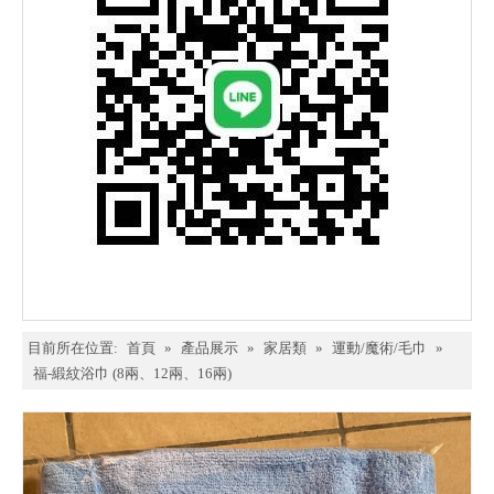
目前所在位置:
首頁
»
產品展示
»
家居類
»
運動/魔術/毛巾
»
福-緞紋浴巾 (8兩、12兩、16兩)