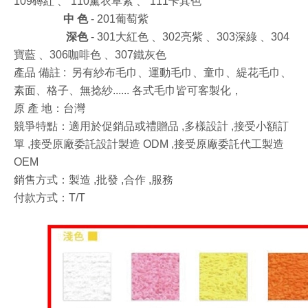
109磚紅
、
110薰衣草紫
、
111卡其色
中
色
-
201葡萄紫
深
色
-
301大紅色
、302亮紫
、303深綠
、304
寶藍
、306咖啡色
、307鐵灰色
產品
備註 :
另有紗布毛巾、運動毛巾、童巾、緹花毛巾、
素面、格子、無捻紗...... 各式毛巾皆可客製化，
原 產 地：台灣
競爭特點：適用於促銷品或禮贈品 ,多樣設計 ,接受小額訂
單 ,接受原廠委託設計製造 ODM ,接受原廠委託代工製造
OEM
銷售方式：製造 ,批發 ,合作 ,服務
付款方式：T/T