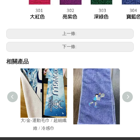
上一條:
下一條:
相關產品
大/金-運動毛巾 / 超細纖
大/金-全棉運動毛巾
福-
維 / 冷感巾