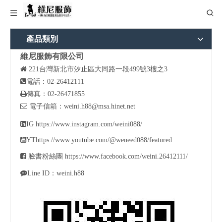
產品類別
維尼服飾有限公司

221
台灣新北市汐止區大同路一段499號3樓之3

電話：02-26412111

傳真：02-26471855

電子信箱：
weini.h88@msa.hinet.net

IG
https://www.instagram.com/weini088/

YT
https://www.youtube.com/@weneed088/featured

臉書粉絲團
https://www.facebook.com/weini.26412111/

Line ID：weini.h88