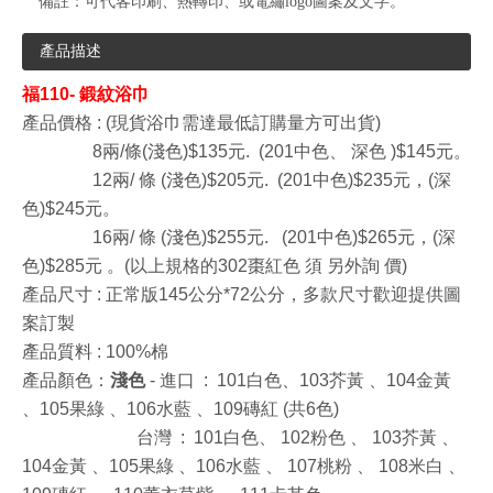
備註：
可代客印刷、熱轉印、或電繡logo圖案及文字。
產品描述
福110- 鍛紋浴巾
產品價格 : (現貨浴巾需達最低訂購量方可出貨)
8兩/條(淺色)$135元. (201中色、
深色
)$145元。
12兩/
條
(淺色)$205元. (201中色)$235元，(深
色)$245元。
16兩/
條
(淺色)$255元. (201中色)$265元，(深
色)$285元
。(以上規格的302棗紅色
須
另外詢
價)
產品尺寸 : 正常版145公分*72公分，多款尺寸歡迎提供圖
案訂製
產品質料 : 100%棉
產品顏色：
淺色
-
進口
:
101白色、103芥黃
、104金黃
、105果綠
、106水藍
、109磚紅 (共6色)
台灣
:
101白色、
102粉色
、
103芥黃
、
104金黃
、105果綠
、106水藍
、
107桃粉
、
108米白
、