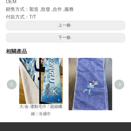
OEM
銷售方式：製造 ,批發 ,合作 ,服務
付款方式：T/T
上一條:
下一條:
相關產品
大/金-運動毛巾 / 超細纖
大/金-全棉運動毛巾
福-
維 / 冷感巾