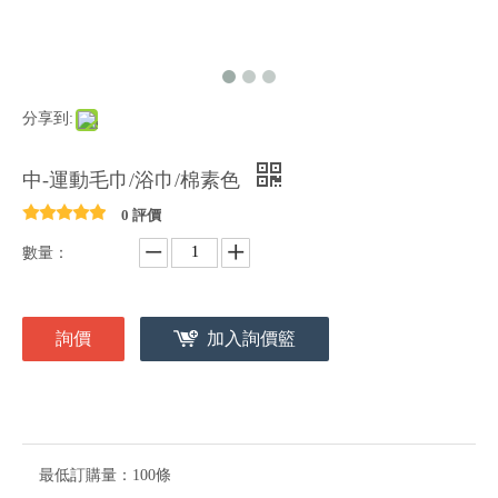
分享到:
中-運動毛巾/浴巾/棉素色
0 評價
數量：
詢價
加入詢價籃
最低訂購量：
100條