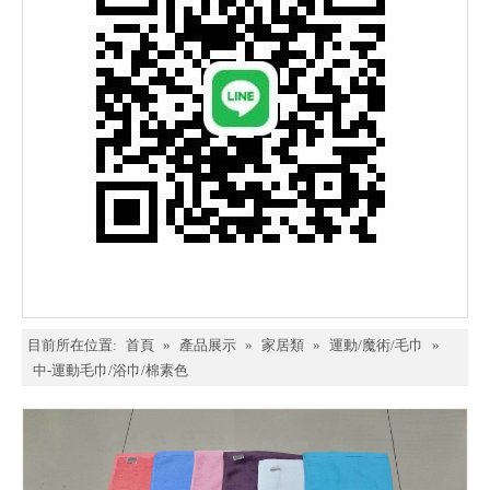
目前所在位置:
首頁
»
產品展示
»
家居類
»
運動/魔術/毛巾
»
中-運動毛巾/浴巾/棉素色