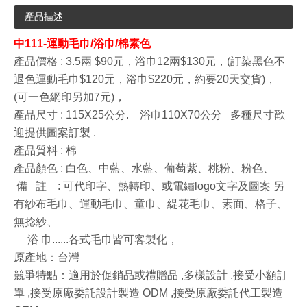
產品描述
中111-運動毛巾/浴巾/棉素色
產品價格 : 3.5兩 $90元，浴巾12兩$130元，(訂染黑色不
退色運動毛巾$120元，浴巾$220元，約要20天交貨)，
(可一色網印另加7元)，
產品尺寸 : 115X25公分. 浴巾110X70公分 多種尺寸歡
迎提供圖案訂製 .
產品質料 : 棉
產品顏色 : 白色、中藍、水藍、葡萄紫、桃粉、粉色、
備 註 :
可代印字、熱轉印、或電繡logo文字及圖案 另
有紗布毛巾、運動毛巾、童巾、緹花毛巾、素面、格子、
無捻紗、
浴 巾......各式毛巾皆可客製化，
原產地：台灣
競爭特點：適用於促銷品或禮贈品 ,多樣設計 ,接受小額訂
單 ,接受原廠委託設計製造 ODM ,接受原廠委託代工製造