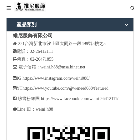
產品類別
維尼服飾有限公司

221
台灣新北市汐止區大同路一段499號3樓之3

電話：02-26412111

傳真：02-26471855

電子信箱：
weini.h88@msa.hinet.net

IG
https://www.instagram.com/weini088/

YT
https://www.youtube.com/@weneed088/featured

臉書粉絲團
https://www.facebook.com/weini.26412111/

Line ID：weini.h88