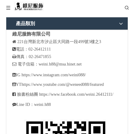
產品類別
維尼服飾有限公司

221
台灣新北市汐止區大同路一段499號3樓之3

電話：02-26412111

傳真：02-26471855

電子信箱：
weini.h88@msa.hinet.net

IG
https://www.instagram.com/weini088/

YT
https://www.youtube.com/@weneed088/featured

臉書粉絲團
https://www.facebook.com/weini.26412111/

Line ID：weini.h88