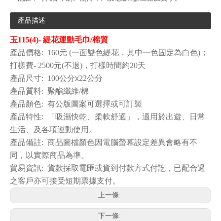
產品描述
玉115(4)- 緹花運動毛巾/棉質
產品價格: 160元 (一面雙色緹花
，其中一色固定為白色)；
打樣費- 2500元(不退)，打樣時間約20天
產品尺寸: 100公分
x
22公分
產品質料: 聚酯纖維/棉
產品顏色: 有公版圖案可選擇或可訂製
產品特性:
「吸濕快乾、柔軟舒適
」，適用於出遊、日常
生活、及各項運動使用
。
產品備註: 商品圖檔顏色因電腦螢幕設定差異會略有不
同，以實際商品為準
。
貿易資訊: 貨款採取電匯或貨到付款方式付訖，已配合過
之客戶亦可接受短期票據支付
。
上一條:
下一條: