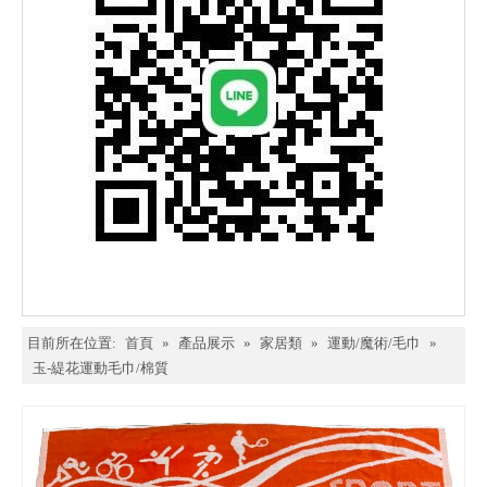
目前所在位置:
首頁
»
產品展示
»
家居類
»
運動/魔術/毛巾
»
玉-緹花運動毛巾/棉質