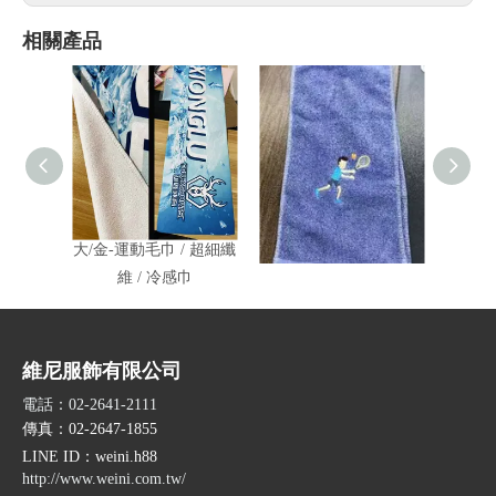
相關產品
大/金-運動毛巾 / 超細纖
大/金-全棉運動毛巾
福-
維 / 冷感巾
維尼服飾有限公司
電話：02-2641-2111
傳真：02-2647-1855
LINE ID
：weini.h88
http://www.weini.com.tw/