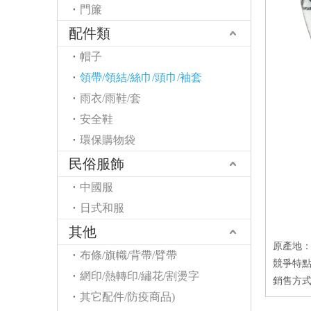
門簾
配件類
帽子
領帶/領結/絲巾/頭巾/袖套
雨衣/雨鞋/套
安全鞋
環保購物袋
民俗服飾
中國服
日式和服
其他
原產地
布條/旗幟/背帶/臂帶
競爭特點
網印/熱轉印/繡花/割燙字
銷售方式
其它配件/防疫商品)