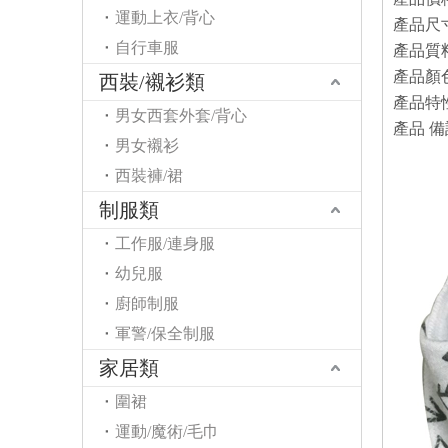
運動上衣/背心
產品尺寸
自行車服
產品質
產品顏色
西裝/襯衫類
產品特
男女西套外套/背心
產品
備
男女襯衫
西裝褲/裙
制服類
工作服/連身服
幼兒服
廚師制服
軍警/保全制服
家居類
圍裙
運動/魔術/毛巾