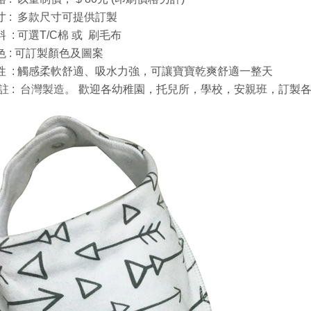
 :
多款尺寸可提供訂製
料
: 可選T/C棉 或
刷毛布
 : 可訂製顏色及圖案
性
: 觸感柔軟舒適、吸水力強，可讓寶寶乾爽舒適一整天
註 :
台灣製造
。
歡迎各幼稚園，托兒所，學校，安親班，訂製