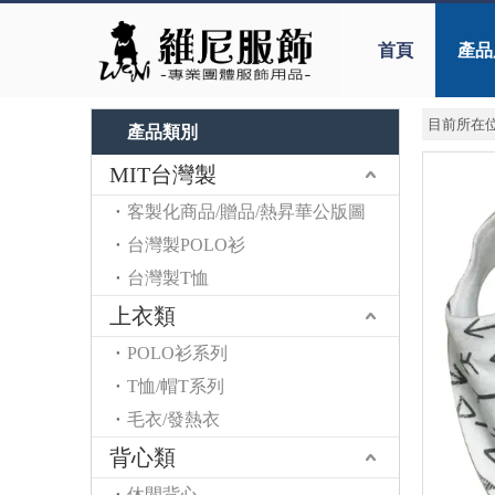
首頁
產品
目前所在位
產品類別
MIT台灣製
客製化商品/贈品/熱昇華公版圖
台灣製POLO衫
台灣製T恤
上衣類
POLO衫系列
T恤/帽T系列
毛衣/發熱衣
背心類
休閒背心