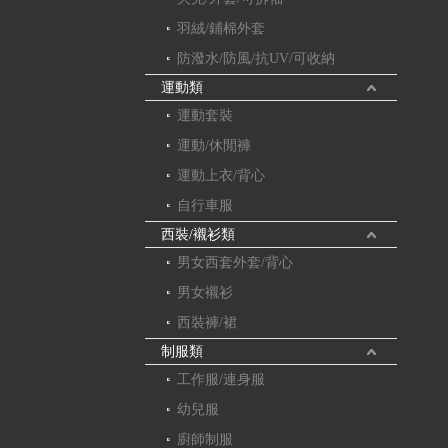
羽絨/鋪棉外套
防潑水/防風/抗UV/可收納
運動類
運動套裝
運動/休閒褲
運動上衣/背心
自行車服
西裝/襯衫類
男女西套外套/背心
男女襯衫
西裝褲/裙
制服類
工作服/連身服
幼兒服
廚師制服