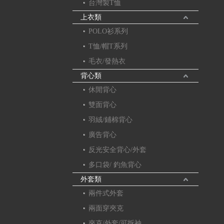
台灣製T恤
上衣類
POLO衫系列
T恤/帽T系列
毛衣/發熱衣
背心類
休閒背心
雙面背心
羽絨/鋪棉背心
廣告背心
反光安全背心/外套
多口袋/ 釣魚背心
外套類
兩件式外套
兩面穿夾克
夾克/外套/可拆袖