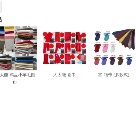
品
太能-精品小羊毛圍
大太能-圍巾
富-領帶 (多款式)
巾