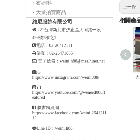
布/副料
上一條:
大量拍賣商品
相關產
維尼服飾有限公司

221
台灣新北市汐止區大同路一段
499號3樓之3

電話：02-26412111

傳真：02-26471855

電子信箱：
weini.h88@msa.hinet.net

IG
大
https://www.instagram.com/weini088/

YT
https://www.youtube.com/@weneed088/f
eatured

臉書粉絲團
https://www.facebook.com/weini.2641211
1/

Line ID：weini.h88