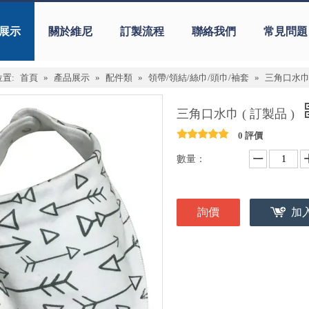
展示
關於維尼
訂製流程
聯絡我們
常見問題
置:
首頁
»
產品展示
»
配件類
»
領帶/領結/絲巾/頭巾/袖套
»
三角口水巾 
三角口水巾 ( 訂製品 )
0 評價
數量：
詢價
加