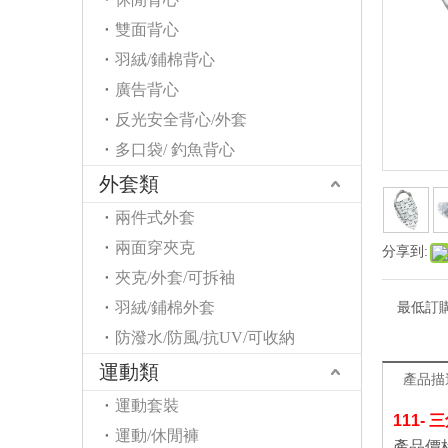
雙面背心
羽絨/鋪棉背心
廣告背心
反光安全背心/外套
多口袋/ 釣魚背心
外套類
兩件式外套
兩面穿夾克
分享到:
夾克/外套/可拆袖
羽絨/鋪棉外套
最低訂
防潑水/防風/抗UV/可收納
運動類
產品描
運動套裝
111-
運動/休閒褲
產品價格