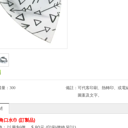
購量：
300
備註：
可代客印刷、熱轉印、或電繡l
圖案及文字。
述
 三角口水巾 (訂製品)
 :
以量制價，
$
80元 (印刷價格另計)