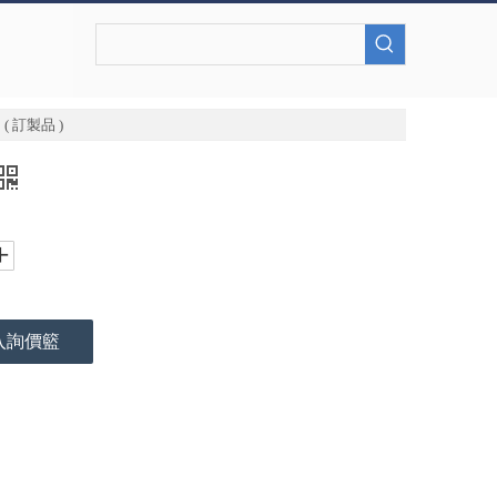
( 訂製品 )
入詢價籃