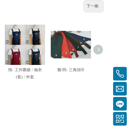
下一條:
情- 工作圍裙 / 袖衣
雅/同- 三角頭巾
金/聯-圍脖 / 
(套) / 外套