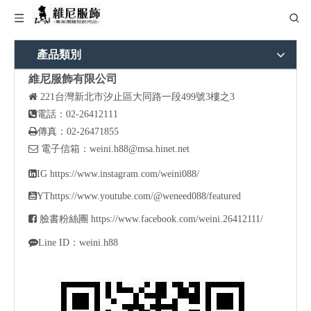
產品類別
維尼服飾有限公司

221
台灣新北市汐止區大同路一段499號3樓之3

電話：02-26412111

傳真：02-26471855

電子信箱：
weini.h88@msa.hinet.net

IG
https://www.instagram.com/weini088/

YT
https://www.youtube.com/@weneed088/featured

臉書粉絲團
https://www.facebook.com/weini.26412111/

Line ID：weini.h88