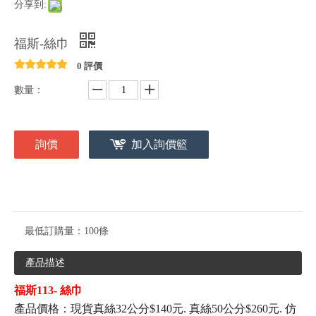
分享到:
福斯-絲巾
0 評價
數量：
詢價
加入詢價籃
最低訂購量：
100條
產品描述
福斯113- 絲巾
產品價格：現貨真絲32公分$140元. 真絲50公分$260元. 仿