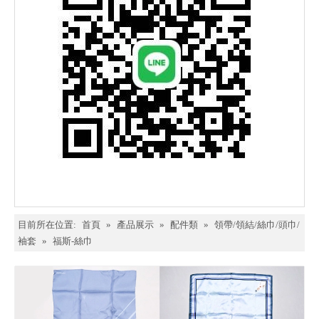
目前所在位置:
首頁
»
產品展示
»
配件類
»
領帶/領結/絲巾/頭巾/
袖套
»
福斯-絲巾