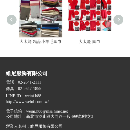
大太能-精品小羊毛圍巾
大太能-圍巾
富-
維尼服飾有限公司
電話：02-2641-2111
傳真：02-2647-1855
LINE ID
：weini.h88
http://www.weini.com.tw/
電子信箱：
weini.h88@msa.hinet.net
公司地址：
新北市汐止區大同路一段499號3樓之3
營業人名稱：維尼服飾有限公司