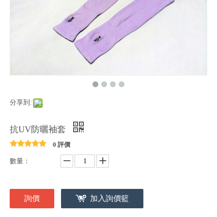
分享到:
抗UV防曬袖套
0 評價
數量：
詢價
加入詢價籃