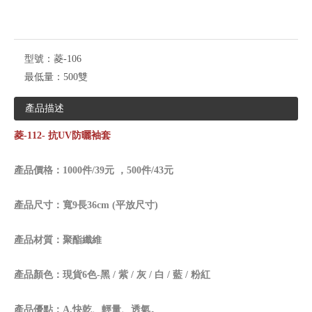
型號：
菱-106
最低量：
500雙
產品描述
菱-112- 抗UV防曬袖套
產品價格：1000件/39元 ，500件/43元
產品尺寸：寬9長36cm (平放尺寸)
產品材質：聚酯纖維
產品顏色：現貨6色-黑 / 紫 / 灰 / 白 / 藍 / 粉紅
產品優點：A.快乾、輕量、透氣。