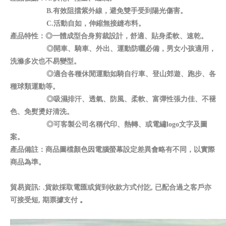
B.有效阻擋紫外線，避免雙手受到陽光傷害。
C.活動自如，伸縮無接縫布料。
產品特性：◎一體成型合身剪裁設計，舒適、貼身柔軟、速乾
。
◎開車、騎車、外出、運動防曬必備，男女小孩適用，
洗滌多次也不易變型。
◎適合各種休閒運動如騎自行車、登山郊遊、跑步、各
種球類運動等。
◎吸濕排汗、透氣、防風、柔軟、富彈性張力佳、不褪
色、免熨燙好清洗。
◎可客製公司名稱代印、熱轉、或電繡logo文字及圖
案。
產品備註：商品圖檔顏色因電腦螢幕設定差異會略有不同，以實際
商品為準
。
貿易資訊: .貨款採取電匯或貨到收款方式付訖, 已配合過之客戶亦
可接受短, 期票據支付
。