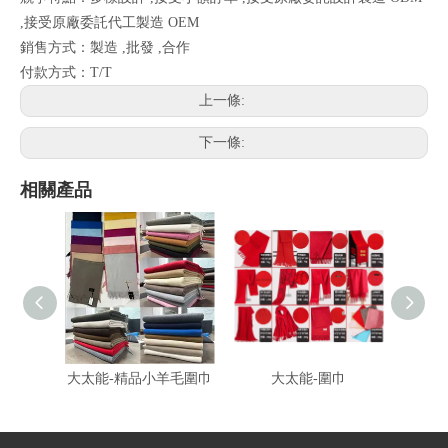
,接受原廠委託代工製造 OEM
銷售方式：製造 ,批發 ,合作
付款方式：T/T
上一條:
下一條:
相關產品
大太能-精品小羊毛圍巾
大太能-圍巾
富-