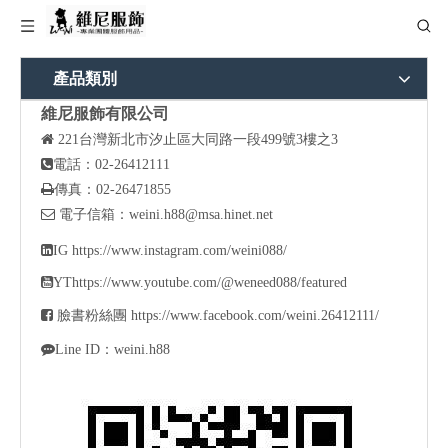
產品類別
維尼服飾有限公司

221
台灣新北市汐止區大同路一段499號3樓之3

電話：02-26412111

傳真：02-26471855

電子信箱：
weini.h88@msa.hinet.net

IG
https://www.instagram.com/weini088/

YT
https://www.youtube.com/@weneed088/featured

臉書粉絲團
https://www.facebook.com/weini.26412111/

Line ID：weini.h88