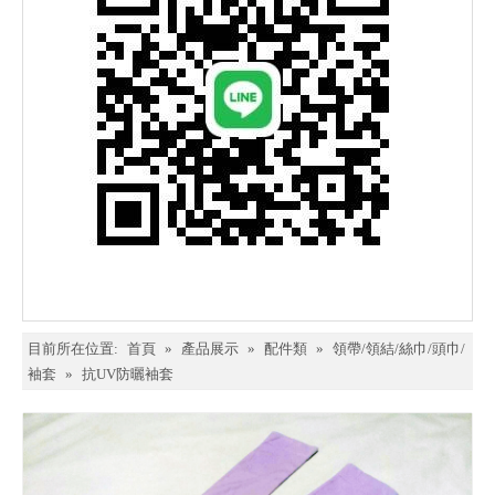
目前所在位置:
首頁
»
產品展示
»
配件類
»
領帶/領結/絲巾/頭巾/
袖套
»
抗UV防曬袖套