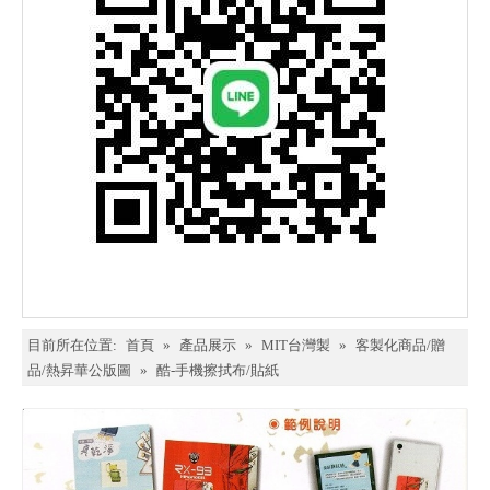
目前所在位置:
首頁
»
產品展示
»
MIT台灣製
»
客製化商品/贈
品/熱昇華公版圖
»
酷-手機擦拭布/貼紙