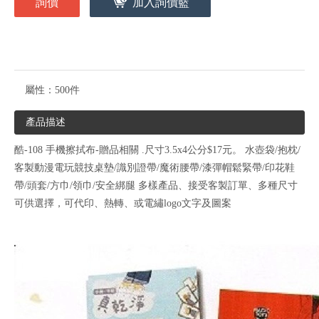
詢價
加入詢價籃
屬性：
500件
產品描述
酷-108 手機擦拭布-贈品相關 .尺寸3.5x4公分$17元。 水壺袋/抱枕/
客製動漫電玩競技桌墊/識別證帶/魔術腰帶/漆彈帽鬆緊帶/印花鞋
帶/頭套/方巾/領巾/安全綁腿 多樣產品、接受客製訂單、多種尺寸
可供選擇，可代印、熱轉、或電繡logo文字及圖案