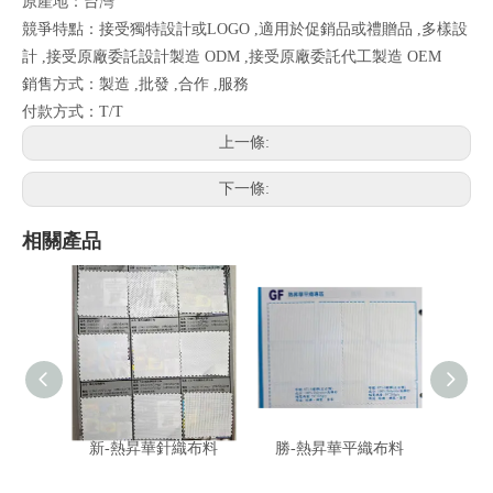
原產地：台灣
競爭特點：接受獨特設計或LOGO ,適用於促銷品或禮贈品 ,多樣設
計 ,接受原廠委託設計製造 ODM ,接受原廠委託代工製造 OEM
銷售方式：製造 ,批發 ,合作 ,服務
付款方式：T/T
上一條:
下一條:
相關產品
新-熱昇華針織布料
勝-熱昇華平織布料
大