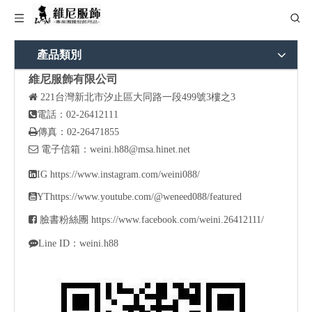
產品類別
維尼服飾有限公司

221
台灣新北市汐止區大同路一段499號3樓之3

電話：02-26412111

傳真：02-26471855

電子信箱：
weini.h88@msa.hinet.net

IG
https://www.instagram.com/weini088/

YT
https://www.youtube.com/@weneed088/featured

臉書粉絲團
https://www.facebook.com/weini.26412111/

Line ID：weini.h88