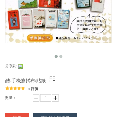
分享到:
酷-手機擦拭布/貼紙
0 評價
數量：