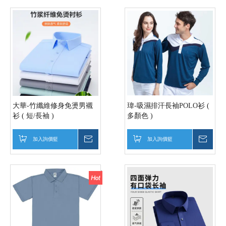
大華-竹纖維修身免燙男襯
瑋-吸濕排汗長袖POLO衫 (
衫 ( 短/長袖 )
多顏色 )
加入詢價籃
詢價
加入詢價籃
詢價