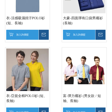
衣-涼感吸濕排汗POLO衫
大豪-四面彈有口袋男襯衫
(短、長袖)
(長袖)
加入詢價籃
詢價
加入詢價籃
詢價
衣-亞規全棉POLO衫 (短、
富-彈力襯衫 (男女款 / 短
長袖)
袖、長袖)