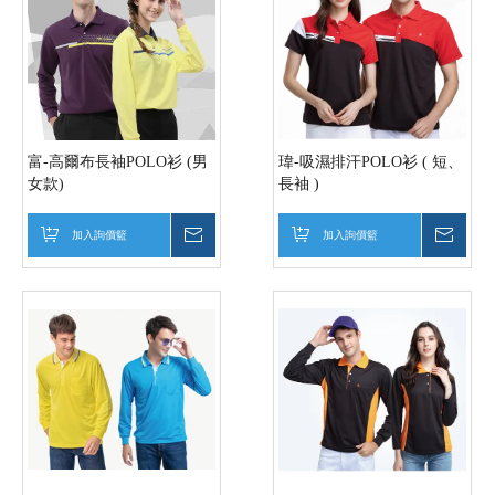
富-高爾布長袖POLO衫 (男
瑋-吸濕排汗POLO衫 ( 短、
女款)
長袖 )
加入詢價籃
詢價
加入詢價籃
詢價