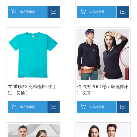
加入詢價籃
詢價
加入詢價籃
詢價
衣-重磅210克精梳棉T恤 (
伯-長袖POLO衫 ( 吸濕排汗
短、長袖 )
) - 丈青
加入詢價籃
詢價
加入詢價籃
詢價