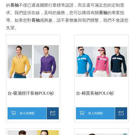
的
長袖
不僅已通過國際行業標準認證，而且還可滿足您的定制需
求。我們提供在線，及時的服務，您可以獲得有關
長袖
的專業指
導。如果您對
長袖
感興趣，請不要猶豫與我們聯繫，我們不會讓您
失望。
台-吸濕排汗長袖POLO衫
台-棉質長袖POLO衫
加入詢價籃
詢價
加入詢價籃
詢價