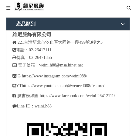
產品類別
維尼服飾有限公司

221
台灣新北市汐止區大同路一段499號3樓之3

電話：02-26412111

傳真：02-26471855

電子信箱：
weini.h88@msa.hinet.net

IG
https://www.instagram.com/weini088/

YT
https://www.youtube.com/@weneed088/featured

臉書粉絲團
https://www.facebook.com/weini.26412111/

Line ID：weini.h88