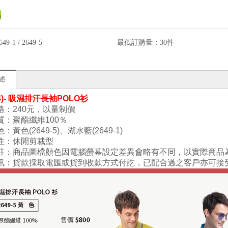
649-1 / 2649-5
最低訂購量：
30件
述
(4)- 吸濕排汗長袖POLO衫
格：240元，以量制價
質：
聚酯纖維
100
％
色
：
黃色(2649-5)
、
湖水藍(2649-1)
性：
休閒剪裁型
註：商品圖檔顏色因電腦螢幕設定差異會略有不同，以實際商品
訊：貨款採取電匯或貨到收款方式付訖，已配合過之客戶亦可接