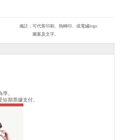
備註：
可代客印刷、熱轉印、或電繡logo
圖案及文字。
為準。
受短期票據支付。