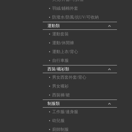
羽絨/鋪棉外套
防潑水/防風/抗UV/可收納
運動類
運動套裝
運動/休閒褲
運動上衣/背心
自行車服
西裝/襯衫類
男女西套外套/背心
男女襯衫
西裝褲/裙
制服類
工作服/連身服
幼兒服
廚師制服