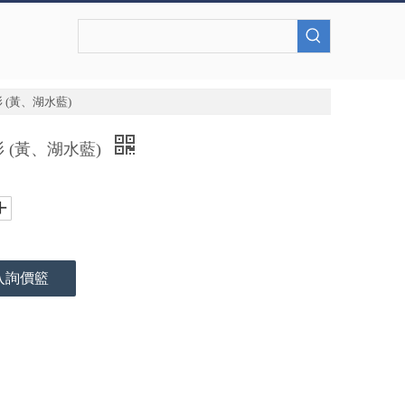
 (黃、湖水藍)
 (黃、湖水藍)
入詢價籃