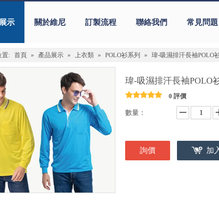
展示
關於維尼
訂製流程
聯絡我們
常見問題
置:
首頁
»
產品展示
»
上衣類
»
POLO衫系列
»
瑋-吸濕排汗長袖POLO衫
瑋-吸濕排汗長袖POLO衫
0 評價
數量：
詢價
加