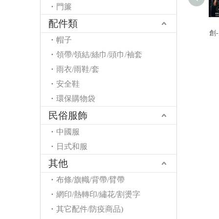
門簾
配件類
創
帽子
領帶/領結/絲巾/頭巾/袖套
雨衣/雨鞋/套
安全鞋
環保購物袋
民俗服飾
中國服
日式和服
其他
布條/旗幟/背帶/臂帶
網印/熱轉印/繡花/割燙字
其它配件/防疫商品)