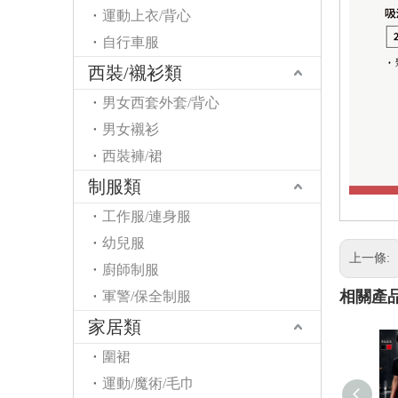
運動上衣/背心
自行車服
西裝/襯衫類
男女西套外套/背心
男女襯衫
西裝褲/裙
制服類
工作服/連身服
幼兒服
上一條:
廚師制服
相關產
軍警/保全制服
家居類
圍裙
運動/魔術/毛巾