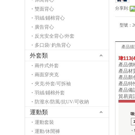
分享到:
雙面背心
羽絨/鋪棉背心
型號：
2
廣告背心
反光安全背心/外套
多口袋/ 釣魚背心
產品描
外套類
瑋
113
產品價
兩件式外套
產品材
兩面穿夾克
產品顏
夾克/外套/可拆袖
產品特
產品備
羽絨/鋪棉外套
貿易資
防潑水/防風/抗UV/可收納
運動類
運動套裝
運動/休閒褲