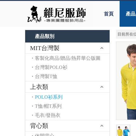
首頁
產品
目前所在位
產品類別
MIT台灣製
客製化商品/贈品/熱昇華公版圖
台灣製POLO衫
台灣製T恤
上衣類
POLO衫系列
T恤/帽T系列
毛衣/發熱衣
背心類
休閒背心