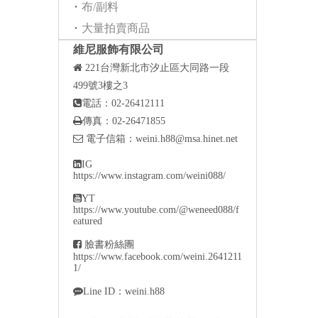
布/副料
大量拍賣商品
維尼服飾有限公司

221
台灣新北市汐止區大同路一段
499號3樓之3

電話：02-26412111

傳真：02-26471855

電子信箱：
weini.h88@msa.hinet.net

IG
https://www.instagram.com/weini088/

YT
https://www.youtube.com/@weneed088/f
eatured

臉書粉絲團
https://www.facebook.com/weini.2641211
1/

Line ID：weini.h88