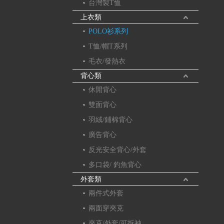
台灣製T恤
上衣類
POLO衫系列
T恤/帽T系列
毛衣/發熱衣
背心類
休閒背心
雙面背心
羽絨/鋪棉背心
廣告背心
反光安全背心/外套
多口袋/ 釣魚背心
外套類
兩件式外套
兩面穿夾克
夾克/外套/可拆袖