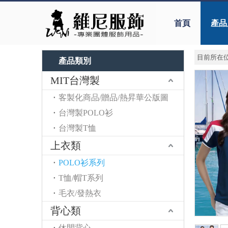
首頁
產品
目前所在位
產品類別
MIT台灣製
客製化商品/贈品/熱昇華公版圖
台灣製POLO衫
台灣製T恤
上衣類
POLO衫系列
T恤/帽T系列
毛衣/發熱衣
背心類
休閒背心