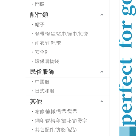
門簾
配件類
帽子
領帶/領結/絲巾/頭巾/袖套
雨衣/雨鞋/套
安全鞋
環保購物袋
民俗服飾
中國服
日式和服
其他
布條/旗幟/背帶/臂帶
網印/熱轉印/繡花/割燙字
其它配件/防疫商品)