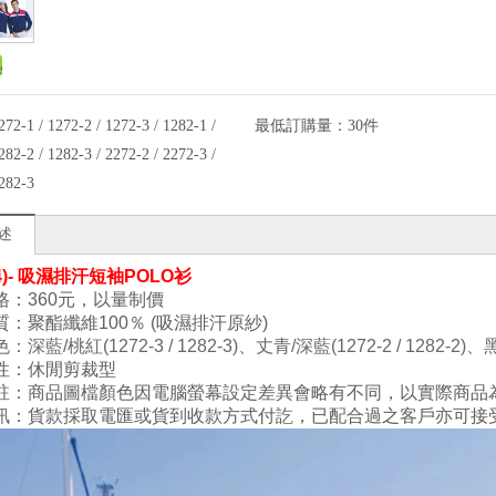
272-1 / 1272-2 / 1272-3 / 1282-1 /
最低訂購量：
30件
282-2 / 1282-3 / 2272-2 / 2272-3 /
282-3
述
(4)- 吸濕排汗短袖POLO衫
格：360元，以量制價
質：
聚酯纖維100
％ (吸濕排汗原紗)
色
：深藍
/桃紅(1272-3 / 1282-3)、丈青
/
深
藍
(1272-2 / 1282-2)
、
性：
休閒剪裁型
註：商品圖檔顏色因電腦螢幕設定差異會略有不同，以實際商品
訊：貨款採取電匯或貨到收款方式付訖，已配合過之客戶亦可接