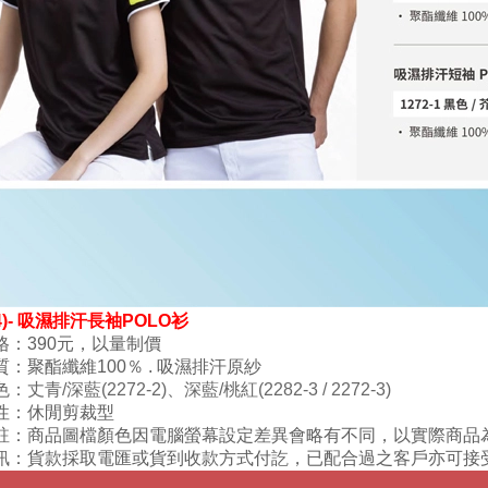
(4)- 吸濕排汗長袖POLO衫
格：390元，以量制價
質：
聚酯纖維100
％ . 吸濕排汗原紗
色
：丈青
/深藍
(
2272-2
)
、深
藍/桃紅
(
2282-3 / 2272-3
)
性：
休閒剪裁型
註：商品圖檔顏色因電腦螢幕設定差異會略有不同，以實際商品
訊：貨款採取電匯或貨到收款方式付訖，已配合過之客戶亦可接