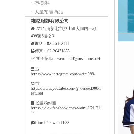
布/副料
大量拍賣商品
維尼服飾有限公司

221
台灣新北市汐止區大同路一段
499號3樓之3

電話：02-26412111

傳真：02-26471855

電子信箱：
weini.h88@msa.hinet.net

IG
https://www.instagram.com/weini088/

YT
https://www.youtube.com/@weneed088/f
eatured

臉書粉絲團
https://www.facebook.com/weini.2641211
1/

Line ID：weini.h88