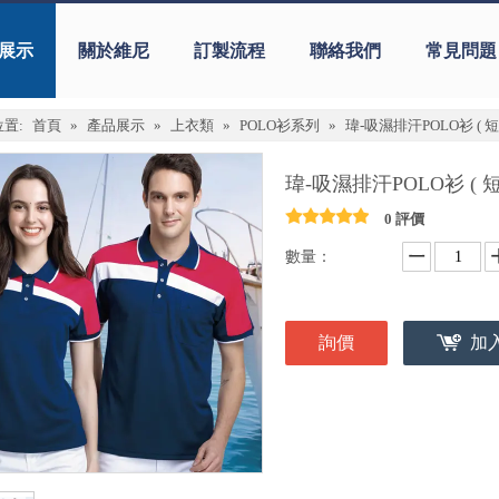
展示
關於維尼
訂製流程
聯絡我們
常見問題
置:
首頁
»
產品展示
»
上衣類
»
POLO衫系列
»
瑋-吸濕排汗POLO衫 ( 短
瑋-吸濕排汗POLO衫 ( 
0 評價
數量：
詢價
加