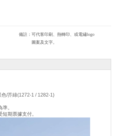
備註：
可代客印刷、熱轉印、或電繡logo
圖案及文字。
黑色
/芥綠(1272-1 / 1282-1)
為準。
受短期票據支付。