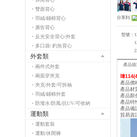
雙面背心
分享到:
羽絨/鋪棉背心
廣告背心
型號：
1
反光安全背心/外套
1
多口袋/ 釣魚背心
2
外套類
產品描
兩件式外套
兩面穿夾克
瑋
114
產品價
夾克/外套/可拆袖
產品材
羽絨/鋪棉外套
產品顏
產品特
防潑水/防風/抗UV/可收納
產品備
運動類
貿易資
運動套裝
運動/休閒褲