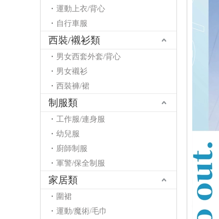
運動上衣/背心
自行車服
西裝/襯衫類
男女西套外套/背心
男女襯衫
西裝褲/裙
制服類
工作服/連身服
幼兒服
廚師制服
軍警/保全制服
家居類
圍裙
運動/魔術/毛巾