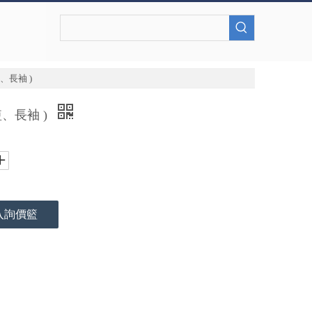
、長袖 )
短、長袖 )
入詢價籃