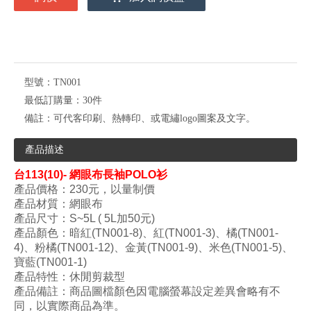
型號：
TN001
最低訂購量：
30件
備註：
可代客印刷、熱轉印、或電繡logo圖案及文字。
產品描述
台
113(10)- 網眼布長袖POLO衫
產品價格：230
元，以量制價
產品材質：網眼布
產品尺寸
：S~5L ( 5L加50元)
產品顏色：暗紅(TN001-8)、紅
(
TN001-3
)、橘(
TN001-
4
)、粉橘(
TN001-12
)、金黃(
TN001-9
)
、米色(
TN001-5
)
、
寶藍(
TN001-1
)
產品特性：休閒剪裁型
產品備註：商品圖檔顏色因電腦螢幕設定差異會略有不
同，以實際商品為準。