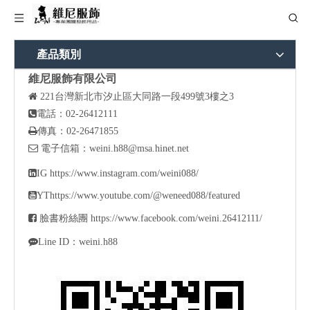
產品類別
維尼服飾有限公司

221
台灣新北市汐止區大同路一段499號3樓之3

電話：02-26412111

傳真：02-26471855

電子信箱：
weini.h88@msa.hinet.net

IG
https://www.instagram.com/weini088/

YT
https://www.youtube.com/@weneed088/featured

臉書粉絲團
https://www.facebook.com/weini.26412111/

Line ID：weini.h88