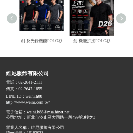
創-反光條機能POLO衫
創-機能拼接POLO衫
伯-冰
衫
維尼服飾有限公司
電話：02-2641-2111
傳真：02-2647-1855
LINE ID
：weini.h88
http://www.weini.com.tw/
電子信箱：
weini.h88@msa.hinet.net
公司地址：
新北市汐止區大同路一段499號3樓之3
營業人名稱：維尼服飾有限公司
統一編號：16192073