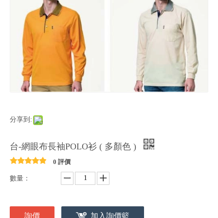
分享到:
台-網眼布長袖POLO衫 ( 多顏色 )
0 評價
數量：
詢價
加入詢價籃