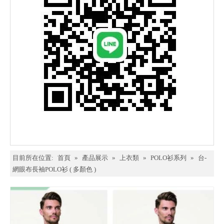
目前所在位置:
首頁
»
產品展示
»
上衣類
»
POLO衫系列
»
台-
網眼布長袖POLO衫 ( 多顏色 )