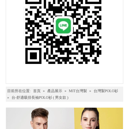
目前所在位置:
首頁
»
產品展示
»
MIT台灣製
»
台灣製POLO衫
»
台-舒適吸排長袖POLO衫 ( 男女款 )