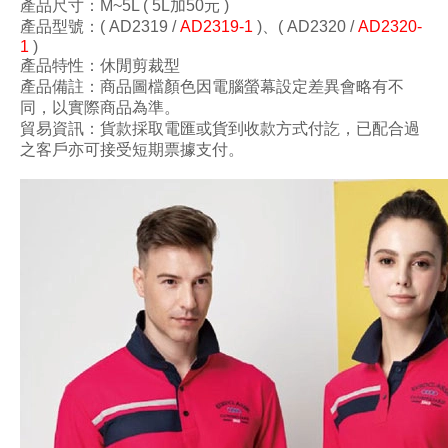
產品尺寸
：M~5L ( 5L加50元 )
產品
型號
：( AD2319 /
AD2319-1
)
、
( AD2320 /
AD2320-
1
)
產品特性：休閒剪裁型
產品備註：商品圖檔顏色因電腦螢幕設定差異會略有不
同，以實際商品為準。
貿易資訊：貨款採取電匯或貨到收款方式付訖，已配合過
之客戶亦可接受短期票據支付。