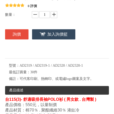
0 評價
數量：
詢價
加入詢價籃
型號：
AD2319 / AD2319-1 / AD2320 / AD2320-1
最低訂購量：
30件
備註：
可代客印刷、熱轉印、或電繡logo圖案及文字。
產品描述
台
115(3)- 舒適吸排長袖POLO衫 ( 男女款 . 台灣製 )
產品價格：550
元，以量制價
產品材質：棉70％ . 聚酯纖維30％ 液鈦冷