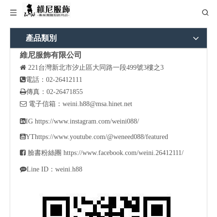
產品類別
維尼服飾有限公司

221
台灣新北市汐止區大同路一段499號3樓之3

電話：02-26412111

傳真：02-26471855

電子信箱：
weini.h88@msa.hinet.net

IG
https://www.instagram.com/weini088/

YT
https://www.youtube.com/@weneed088/featured

臉書粉絲團
https://www.facebook.com/weini.26412111/

Line ID：weini.h88