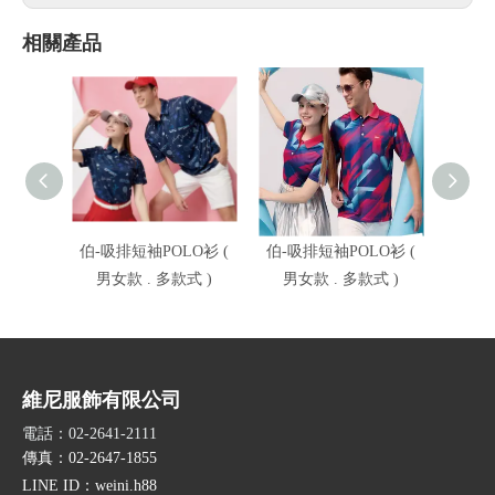
相關產品
伯-吸排短袖POLO衫 (
伯-吸排短袖POLO衫 (
伯-吸
男女款 . 多款式 )
男女款 . 多款式 )
男女
維尼服飾有限公司
電話：02-2641-2111
傳真：02-2647-1855
LINE ID
：weini.h88