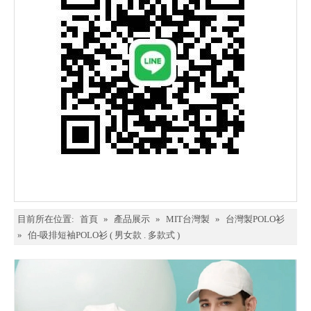
目前所在位置:
首頁
»
產品展示
»
MIT台灣製
»
台灣製POLO衫
»
伯-吸排短袖POLO衫 ( 男女款 . 多款式 )