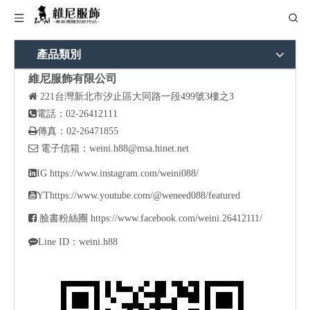
產品類別
維尼服飾有限公司

221
台灣新北市汐止區大同路一段499號3樓之3

電話：02-26412111

傳真：02-26471855

電子信箱：
weini.h88@msa.hinet.net

IG
https://www.instagram.com/weini088/

YT
https://www.youtube.com/@weneed088/featured

臉書粉絲團
https://www.facebook.com/weini.26412111/

Line ID：weini.h88