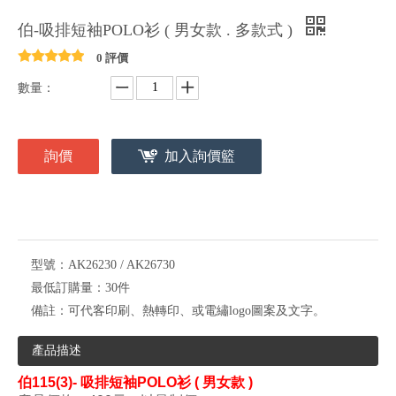
伯-吸排短袖POLO衫 ( 男女款 . 多款式 )
0 評價
數量：
詢價
加入詢價籃
型號：
AK26230 / AK26730
最低訂購量：
30件
備註：
可代客印刷、熱轉印、或電繡logo圖案及文字。
產品描述
伯
115(3)- 吸排短袖POLO衫 ( 男女款 )