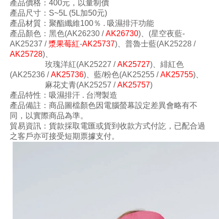
產品價格：400元
，以量制價
產品尺寸：S~5L (5L加50元)
產品材質：
聚酯纖維100
％ . 吸濕排汗功能
產品顏色
：黑色
(AK26230 /
AK26730
)
、
(星空夜藍
-
AK25237 /
漿果莓紅
-
AK25737
)
、普魯士藍
(
AK25228 /
AK25728
)
、
玫瑰洋紅
(
AK25227 /
AK25727
)
、緋紅
色
(
AK25236 /
AK25736
)
、藍/粉
色
(
AK25255 /
AK25755
)
、
麻花丈青
(
AK25257 /
AK25757
)
產品特性：
吸濕排汗 . 台灣製造
產品備註：商品圖檔顏色因電腦螢幕設定差異會略有不
同，以實際商品為準。
貿易資訊：貨款採取電匯或貨到收款方式付訖，已配合過
之客戶亦可接受短期票據支付。