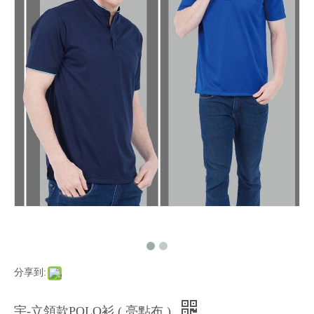
分享到:
宇-立領款POLO衫 ( 亮點布 )