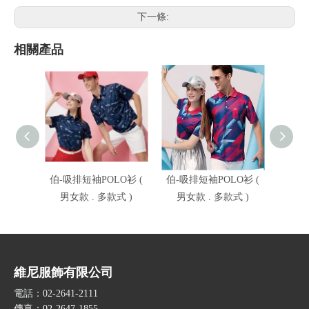
下一條:
相關產品
伯-吸排短袖POLO衫 (
伯-吸排短袖POLO衫 (
伯-吸
男女款 . 多款式 )
男女款 . 多款式 )
男女
維尼服飾有限公司
電話：02-2641-2111
傳真：02-2647-1855