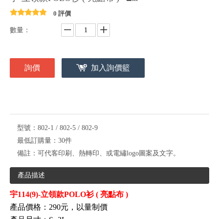
0 評價
數量：
詢價
加入詢價籃
型號：
802-1 / 802-5 / 802-9
最低訂購量：
30件
備註：
可代客印刷、熱轉印、或電繡logo圖案及文字。
產品描述
宇114(9)-立領款POLO衫 ( 亮點布
)
產品價格：290元，以量制價