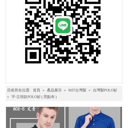
目前所在位置:
首頁
»
產品展示
»
MIT台灣製
»
台灣製POLO衫
»
宇-立領款POLO衫 ( 亮點布 )