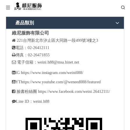
產品類別
維尼服飾有限公司

221
台灣新北市汐止區大同路一段499號3樓之3

電話：02-26412111

傳真：02-26471855

電子信箱：
weini.h88@msa.hinet.net

IG
https://www.instagram.com/weini088/

YT
https://www.youtube.com/@weneed088/featured

臉書粉絲團
https://www.facebook.com/weini.26412111/

Line ID：weini.h88