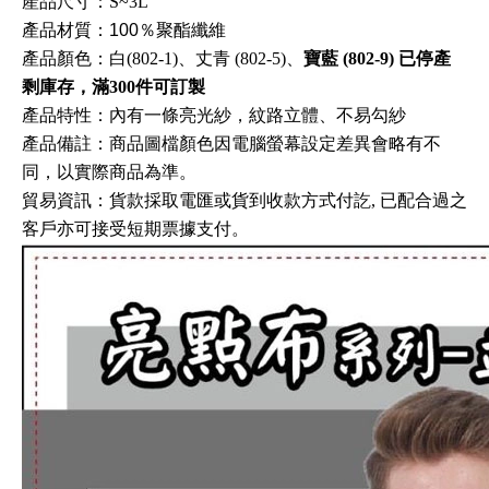
產品尺寸：S~3L
產品材質：100％聚酯纖維
產品顏色：白(802-1)、丈青
(802-5)、
寶藍
(802-9) 已停產
剩庫存，滿300件可訂製
產品特性：
內有一條亮光紗，紋路立體、不易勾紗
產品備註：商品圖檔顏色因電腦螢幕設定差異會略有不
同，以實際商品為準。
貿易資訊
：
貨款採取電匯或貨到收款方式付訖, 已配合過之
客戶亦可接受短期票據支付
。