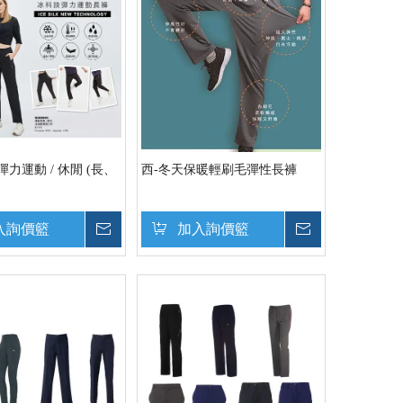
力運動 / 休閒 (長、
西-冬天保暖輕刷毛彈性長褲
入詢價籃
詢價
加入詢價籃
詢價