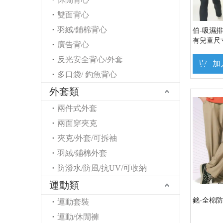
雙面背心
羽絨/鋪棉背心
伯-吸濕排
有兒童尺寸
廣告背心
反光安全背心/外套
加
多口袋/ 釣魚背心
外套類
兩件式外套
兩面穿夾克
夾克/外套/可拆袖
羽絨/鋪棉外套
防潑水/防風/抗UV/可收納
運動類
銘-全棉
運動套裝
運動/休閒褲