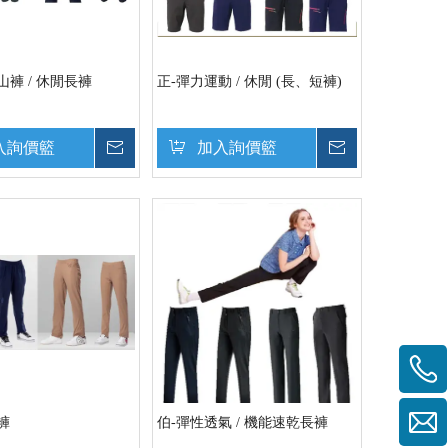
山褲 / 休閒長褲
正-彈力運動 / 休閒 (長、短褲)
入詢價籃
詢價
加入詢價籃
詢價
褲
伯-彈性透氣 / 機能速乾長褲