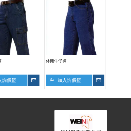
褲
休閒牛仔褲
入詢價籃
詢價
加入詢價籃
詢價