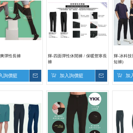
涼爽彈性長褲
輝-四面彈性休閒褲 / 保暖禦寒長
輝-冰科技彈
褲
短褲)
入詢價籃
詢價
加入詢價籃
詢價
加