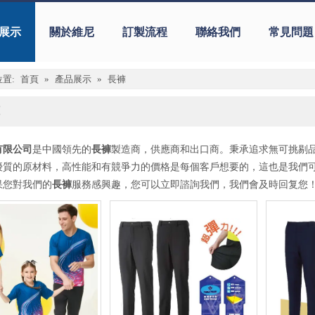
展示
關於維尼
訂製流程
聯絡我們
常見問題
置:
首頁
»
產品展示
»
長褲
有限公司
是中國領先的
長褲
製造商，供應商和出口商。秉承追求無可挑剔
優質的原材料，高性能和有競爭力的價格是每個客戶想要的，這也是我們
果您對我們的
長褲
服務感興趣，您可以立即諮詢我們，我們會及時回复您