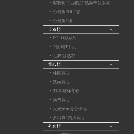
客製化商品/贈品/熱昇華公版圖
台灣製POLO衫
台灣製T恤
上衣類
POLO衫系列
T恤/帽T系列
毛衣/發熱衣
背心類
休閒背心
雙面背心
羽絨/鋪棉背心
廣告背心
反光安全背心/外套
多口袋/ 釣魚背心
外套類