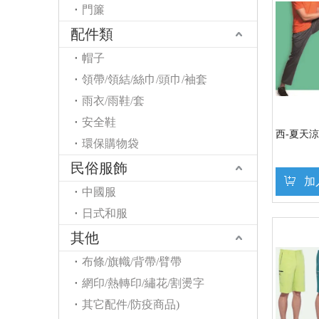
門簾
配件類
帽子
領帶/領結/絲巾/頭巾/袖套
雨衣/雨鞋/套
安全鞋
西-夏天
環保購物袋
民俗服飾
加
中國服
日式和服
其他
布條/旗幟/背帶/臂帶
網印/熱轉印/繡花/割燙字
其它配件/防疫商品)