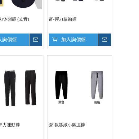
力休閒褲 (丈青)
富-彈力運動褲
入詢價籃
詢價
加入詢價籃
詢價
 彈力運動褲
營-銀狐絨小腳卫褲