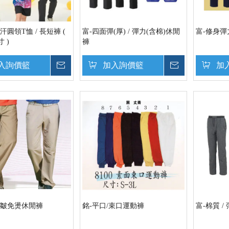
汗圓領T恤 / 長短褲 (
富-四面彈(厚) / 彈力(含棉)休閒
富-修身彈
 )
褲
入詢價籃
詢價
加入詢價籃
詢價
加
防皺免燙休閒褲
銘-平口/束口運動褲
富-棉質 /