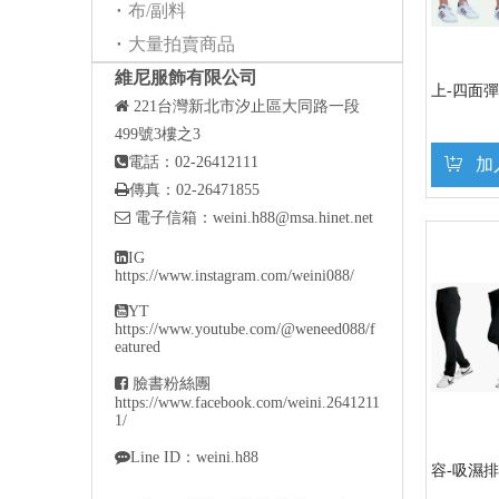
布/副料
大量拍賣商品
維尼服飾有限公司
上-四面彈 (

221
台灣新北市汐止區大同路一段
499號3樓之3

電話：02-26412111
加

傳真：02-26471855

電子信箱：
weini.h88@msa.hinet.net

IG
https://www.instagram.com/weini088/

YT
https://www.youtube.com/@weneed088/f
eatured

臉書粉絲團
https://www.facebook.com/weini.2641211
1/

Line ID：weini.h88
容-吸濕排