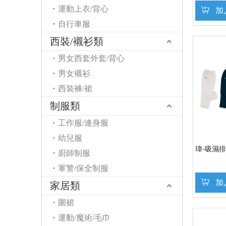
運動上衣/背心
加
自行車服
西裝/襯衫類
男女西套外套/背心
男女襯衫
西裝褲/裙
制服類
工作服/連身服
幼兒服
瑋-吸濕
廚師制服
軍警/保全制服
加
家居類
圍裙
運動/魔術/毛巾