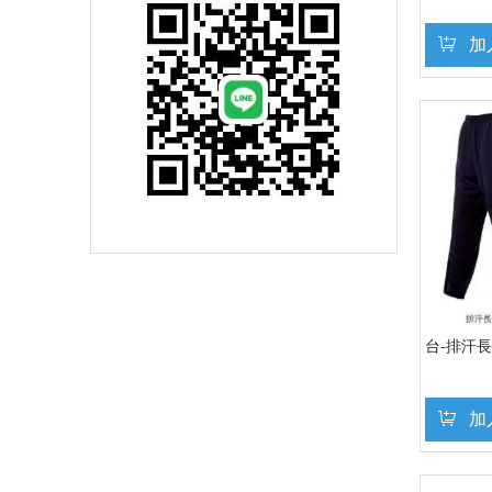
加
台-排汗
加