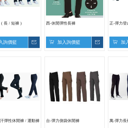
 長 / 短褲 )
西-休閒彈性長褲
正-彈力登
入詢價籃
詢價
加入詢價籃
詢價
加
汗彈性休閒褲 / 運動褲
台-彈力側袋休閒褲
萬-彈力長