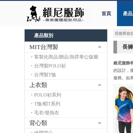
首頁
產品
目前所在位
產品類別
MIT台灣製
長褲
客製化商品/贈品/熱昇華公版圖
維尼服飾
台灣製POLO衫
的設計，
台灣製T恤
服務。如
上衣類
POLO衫系列
T恤/帽T系列
毛衣/發熱衣
背心類
休閒背心