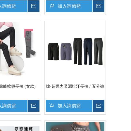
入詢價籃
詢價
加入詢價籃
詢價
機能軟殼長褲 (女款)
瑋-超彈力吸濕排汗長褲 / 五分褲
入詢價籃
詢價
加入詢價籃
詢價