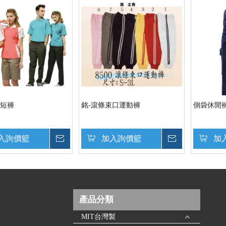
長短褲
銘-滾條束口運動褲
側袋休閒
入詢價籃
詢價
加入詢價籃
詢價
加
產品分類
MIT台灣製