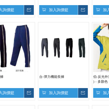
入詢價籃
詢價
加入詢價籃
詢價
加
長褲
台-彈力機能長褲
伯-反光外套
) - 多顏色
入詢價籃
詢價
加入詢價籃
詢價
加