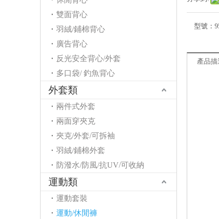
雙面背心
型號：
9
羽絨/鋪棉背心
廣告背心
反光安全背心/外套
產品描
多口袋/ 釣魚背心
外套類
兩件式外套
兩面穿夾克
夾克/外套/可拆袖
羽絨/鋪棉外套
防潑水/防風/抗UV/可收納
運動類
運動套裝
運動/休閒褲