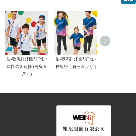
伯-吸濕排汗圓領T恤 /
伯-吸濕排汗圓領T恤 /
富-彈力運動
彈性透氣短褲 (有兒童
長短褲 ( 有兒童尺寸 )
尺寸)