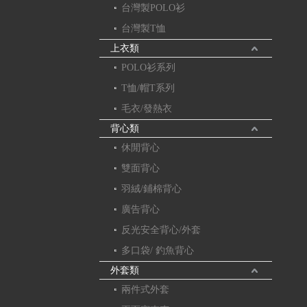
台灣製POLO衫
台灣製T恤
上衣類
POLO衫系列
T恤/帽T系列
毛衣/發熱衣
背心類
休閒背心
雙面背心
羽絨/鋪棉背心
廣告背心
反光安全背心/外套
多口袋/ 釣魚背心
外套類
兩件式外套