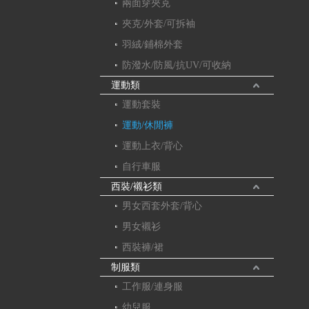
兩面穿夾克
夾克/外套/可拆袖
羽絨/鋪棉外套
防潑水/防風/抗UV/可收納
運動類
運動套裝
運動/休閒褲
運動上衣/背心
自行車服
西裝/襯衫類
男女西套外套/背心
男女襯衫
西裝褲/裙
制服類
工作服/連身服
幼兒服