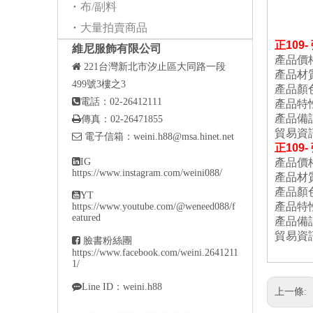
布/副料
大量拍賣商品
正10
維尼服飾有限公司
產品價格

221
台灣新北市汐止區大同路一段
產品材
499號3樓之3
產品顏

電話：02-26412111
產品特
產品備

傳真：02-26471855
貿易資

電子信箱：
weini.h88@msa.hinet.net
正109

IG
產品價格
https://www.instagram.com/weini088/
產品材
產品顏

YT
產品特
https://www.youtube.com/@weneed088/f
eatured
產品備
貿易資

臉書粉絲團
https://www.facebook.com/weini.2641211
1/

Line ID：weini.h88
上一條: