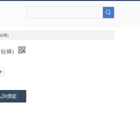
短褲)
、短褲)
入詢價籃