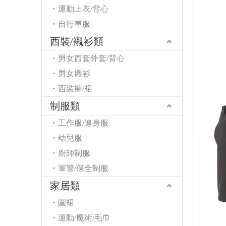
運動上衣/背心
自行車服
西裝/襯衫類
男女西套外套/背心
男女襯衫
西裝褲/裙
制服類
工作服/連身服
幼兒服
廚師制服
軍警/保全制服
家居類
圍裙
運動/魔術/毛巾