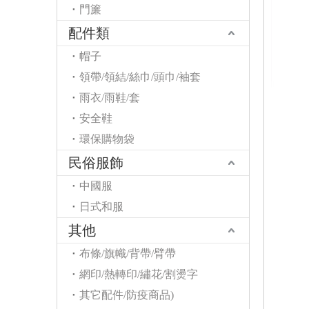
門簾
配件類
帽子
領帶/領結/絲巾/頭巾/袖套
雨衣/雨鞋/套
安全鞋
環保購物袋
民俗服飾
中國服
日式和服
其他
布條/旗幟/背帶/臂帶
網印/熱轉印/繡花/割燙字
其它配件/防疫商品)