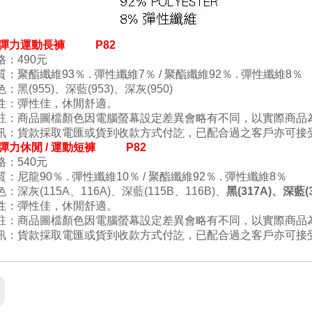
9- 彈力運動長褲 P82
：490元
質：
聚酯
纖維93％
.
彈性纖維7
％
/ 聚酯
纖維92％ .
彈性纖維8
％
色
：黑
(955
)、深藍
(953
)
、深灰
(950
)
性：彈性佳
，
休閒舒適
。
註：商品圖檔顏色因電腦螢幕設定差異會略有不同，以實際商品
訊：貨款採取電匯或貨到收款方式付訖，已配合過之客戶亦可接
- 彈力休閒 / 運動短褲 P82
：540元
質：
尼龍90
％
.
彈性纖維10
％
/
聚酯
纖維92％ .
彈性纖維8
％
色
：深灰
(115A
、
116A
)、
深藍
(115B
、
116
B
)、
黑
(317A
)
、
深藍
(
性：彈性佳
，
休閒
舒適
。
註：商品圖檔顏色因電腦螢幕設定差異會略有不同，以實際商品
訊：貨款採取電匯或貨到收款方式付訖，已配合過之客戶亦可接