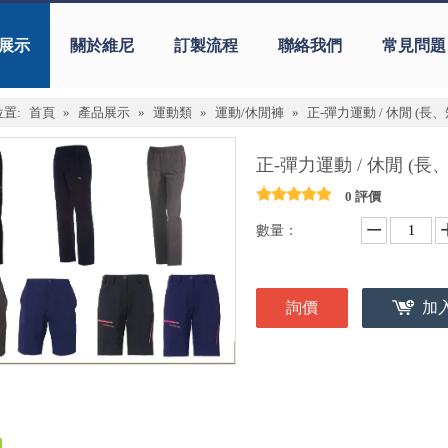
展示
關於維尼
訂製流程
聯絡我們
常見問題
置:
首頁
»
產品展示
»
運動類
»
運動/休閒褲
»
正-彈力運動 / 休閒 (長、
正-彈力運動 / 休閒 (長
0 評價
數量：
詢價
加