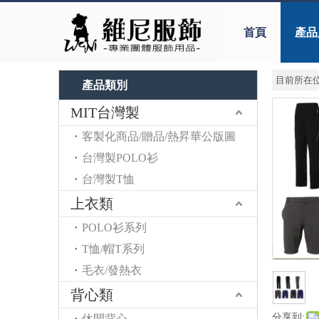
首頁
產品
目前所在位
產品類別
MIT台灣製
客製化商品/贈品/熱昇華公版圖
台灣製POLO衫
台灣製T恤
上衣類
POLO衫系列
T恤/帽T系列
毛衣/發熱衣
背心類
分享到:
休閒背心