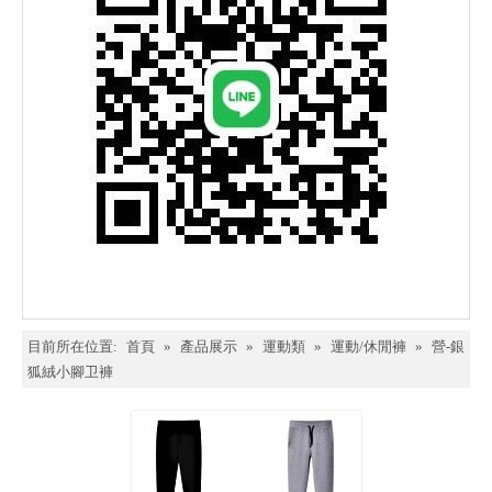
目前所在位置:
首頁
»
產品展示
»
運動類
»
運動/休閒褲
»
營-銀
狐絨小腳卫褲