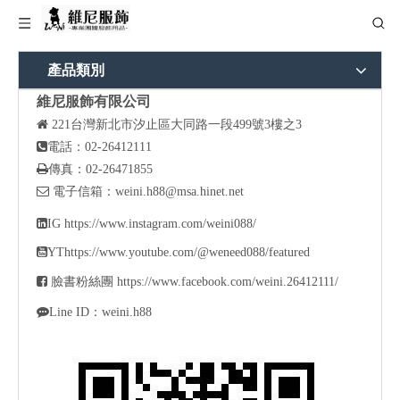
產品類別
維尼服飾有限公司

221
台灣新北市汐止區大同路一段499號3樓之3

電話：02-26412111

傳真：02-26471855

電子信箱：
weini.h88@msa.hinet.net

IG
https://www.instagram.com/weini088/

YT
https://www.youtube.com/@weneed088/featured

臉書粉絲團
https://www.facebook.com/weini.26412111/

Line ID：weini.h88