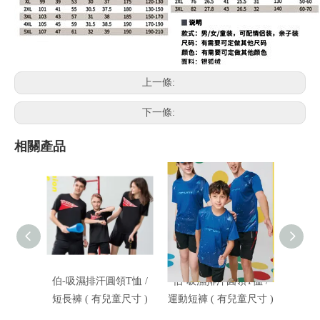
上一條:
下一條:
相關產品
伯-吸濕排汗圓領T恤 /
伯-吸濕排汗圓領T恤 /
伯-吸
短長褲 ( 有兒童尺寸 )
運動短褲 ( 有兒童尺寸 )
短褲 