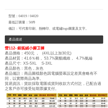
型號：
04019 / 04020
最低訂購量：
50件
備註：
可代客印刷、熱轉印、或電繡logo圖案及文字。
產品描述
營112-
銀狐絨小腳卫褲
產品價格：450元 ， (4XL以上加30元)
產品材質：41.6
％棉， 53.7%聚酯纖維， 4.7%氨綸
產品尺寸: XS-5XL S-3XL
產品顏色
：黑色，灰色
產品備註：商品圖檔顏色因電腦螢幕設定差異會略有不
同，以實際商品為準。
貿易資訊：貨款採取電匯或貨到收款方式付訖，已配合過
之客戶亦可接受短期票據支付。