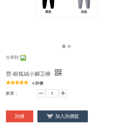
分享到:
營-銀狐絨小腳卫褲
0 評價
數量：
詢價
加入詢價籃