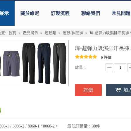
展示
關於維尼
訂製流程
聯絡我們
常見問題
置:
首頁
»
產品展示
»
運動類
»
運動/休閒褲
»
瑋-超彈力吸濕排汗長褲 /
瑋-超彈力吸濕排汗長褲 
0 評價
數量：
詢價
加
006-1 / 3006-2 / 8060-1 / 8060-2 /
最低訂購量：
30件