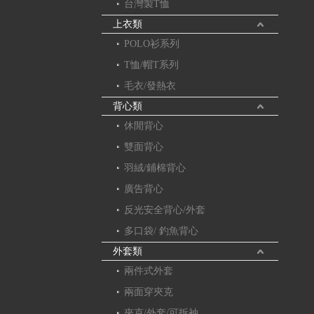
台灣製T恤
上衣類
POLO衫系列
T恤/帽T系列
毛衣/發熱衣
背心類
休閒背心
雙面背心
羽絨/鋪棉背心
廣告背心
反光安全背心/外套
多口袋/ 釣魚背心
外套類
兩件式外套
兩面穿夾克
夾克/外套/可拆袖