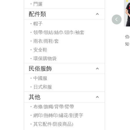
門簾
配件類
帽子
領帶/領結/絲巾/頭巾/袖套
伯
雨衣/雨鞋/套
短
安全鞋
環保購物袋
民俗服飾
中國服
日式和服
其他
布條/旗幟/背帶/臂帶
網印/熱轉印/繡花/割燙字
其它配件/防疫商品)