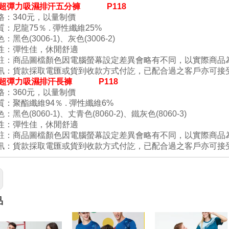
2- 超彈力吸濕排汗五分褲 P118
格：340元，以量制價
質：尼龍
75
％ .
彈性纖維
25
%
色
：黑色(3006-1)、灰色(
3006-2
)
性：彈性佳
，
休
閒舒適
註：商品圖檔顏色因電腦螢幕設定差異會略有不同，以實際商品
訊：貨款採取電匯或貨到收款方式付訖，已配合過之客戶亦可接
2- 超彈力吸濕排汗長褲 P118
：360元
，以量制價
質：
聚酯纖維94
％ .
彈性纖維6
%
色
：黑色(8060-1)、丈青色(8060
-2
)
、鐵灰色(8060
-3
)
性：彈性佳
，
休
閒舒適
註：商品圖檔顏色因電腦螢幕設定差異會略有不同，以實際商品
訊：貨款採取電匯或貨到收款方式付訖，已配合過之客戶亦可接
品