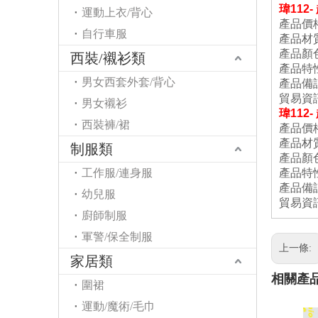
瑋
11
運動上衣/背心
產品價
自行車服
產品材
產品顏
西裝/襯衫類
產品特
男女西套外套/背心
產品備
貿易資
男女襯衫
瑋
11
西裝褲/裙
產品價格
產品材
制服類
產品顏
工作服/連身服
產品特
產品備
幼兒服
貿易資
廚師制服
軍警/保全制服
上一條:
家居類
相關產
圍裙
運動/魔術/毛巾