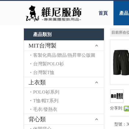
首頁
產品
目前所在位
產品類別
MIT台灣製
客製化商品/贈品/熱昇華公版圖
台灣製POLO衫
台灣製T恤
上衣類
POLO衫系列
T恤/帽T系列
分享到:
毛衣/發熱衣
背心類
型號：
3
休閒背心