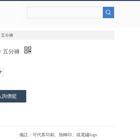
 五分褲
/ 五分褲
入詢價籃
備註：
可代客印刷、熱轉印、或電繡logo