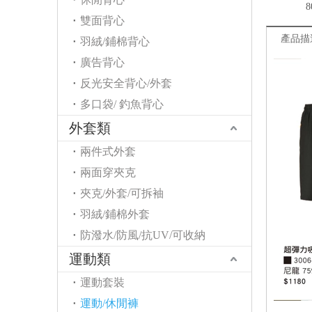
8
雙面背心
產品描
羽絨/鋪棉背心
廣告背心
反光安全背心/外套
多口袋/ 釣魚背心
外套類
兩件式外套
兩面穿夾克
夾克/外套/可拆袖
羽絨/鋪棉外套
防潑水/防風/抗UV/可收納
運動類
運動套裝
運動/休閒褲