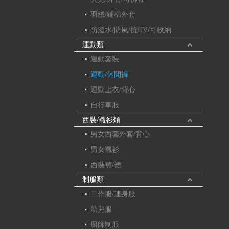
羽絨/鋪棉外套
防潑水/防風/抗UV/可收納
運動類
運動套裝
運動/休閒褲
運動上衣/背心
自行車服
西裝/襯衫類
男女西套外套/背心
男女襯衫
西裝褲/裙
制服類
工作服/連身服
幼兒服
廚師制服