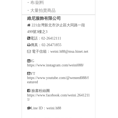
布/副料
大量拍賣商品
維尼服飾有限公司

221
台灣新北市汐止區大同路一段
499號3樓之3

電話：02-26412111

傳真：02-26471855

電子信箱：
weini.h88@msa.hinet.net

IG
https://www.instagram.com/weini088/

YT
https://www.youtube.com/@weneed088/f
eatured

臉書粉絲團
https://www.facebook.com/weini.2641211
1/

Line ID：weini.h88