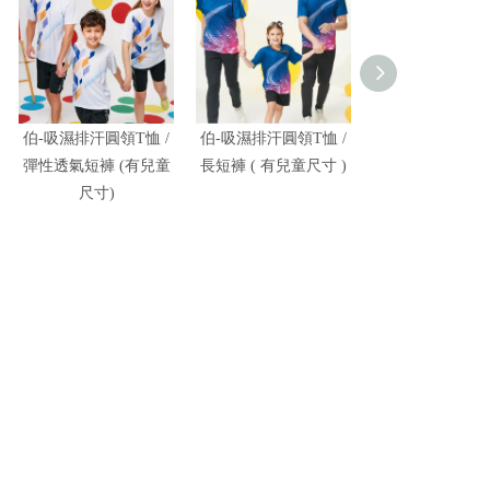
伯-吸濕排汗圓領T恤 /
伯-吸濕排汗圓領T恤 /
富-彈力運動
彈性透氣短褲 (有兒童
長短褲 ( 有兒童尺寸 )
尺寸)