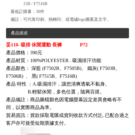
15B / F7516B
最低訂購量：
30件
備註：
可代客印刷、熱轉印、或電繡logo圖案及文字。
產品描述
妥110- 吸排
休閒運動
長褲 P72
產品價格：390元
產品材質：100%POLYESTER . 吸濕排汗功能
產品顏色：
深藍
(
F7502B
、
F7505
B)、
鐵灰(
F7503B
、
F7506
B)
、
黑(
F7515B
、
F7516
B)
產品
特性
：A.吸濕排汗
，讓您清爽透氣不黏身。
B.輕鬆休閒
，多色任選，隨興百搭。
產品備註：商品圖檔顏色因電腦螢幕設定差異會略有不
同，以實際商品為準。
貿易資訊
：
貨款採取電匯或貨到收款方式付訖, 已配合過之
客戶亦可接受短期票據支付
。