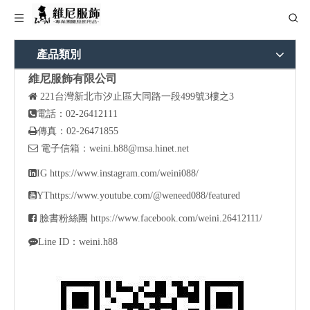
產品類別
維尼服飾有限公司

221
台灣新北市汐止區大同路一段499號3樓之3

電話：02-26412111

傳真：02-26471855

電子信箱：
weini.h88@msa.hinet.net

IG
https://www.instagram.com/weini088/

YT
https://www.youtube.com/@weneed088/featured

臉書粉絲團
https://www.facebook.com/weini.26412111/

Line ID：weini.h88