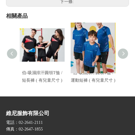
下一條:
相關產品
伯-吸濕排汗圓領T恤 /
伯-吸濕排汗圓領T恤 /
伯-吸
短長褲 ( 有兒童尺寸 )
運動短褲 ( 有兒童尺寸 )
短褲 
維尼服飾有限公司
電話：02-2641-2111
傳真：02-2647-1855