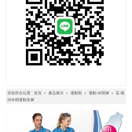
目前所在位置:
首頁
»
產品展示
»
運動類
»
運動/休閒褲
»
妥-吸
排休閒運動長褲