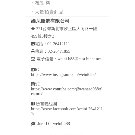
布/副料
大量拍賣商品
維尼服飾有限公司

221
台灣新北市汐止區大同路一段
499號3樓之3

電話：02-26412111

傳真：02-26471855

電子信箱：
weini.h88@msa.hinet.net

IG
https://www.instagram.com/weini088/

YT
https://www.youtube.com/@weneed088/f
eatured

臉書粉絲團
https://www.facebook.com/weini.2641211
1/

Line ID：weini.h88