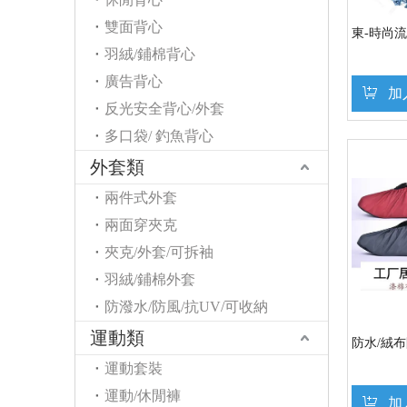
雙面背心
東-時尚
羽絨/鋪棉背心
廣告背心
加
反光安全背心/外套
多口袋/ 釣魚背心
外套類
兩件式外套
兩面穿夾克
夾克/外套/可拆袖
羽絨/鋪棉外套
防潑水/防風/抗UV/可收納
運動類
防水/絨
運動套裝
運動/休閒褲
加