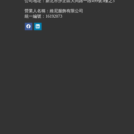
公司地址：
新北市汐止區大同路一段499號3樓之3
營業人名稱：維尼服飾有限公司
統一編號：16192073