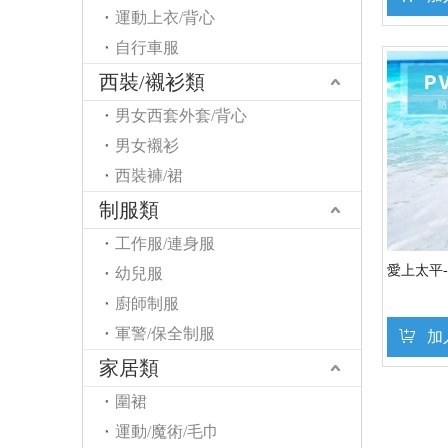
運動上衣/背心
自行車服
西裝/襯衫類
男女西套外套/背心
男女襯衫
西裝褲/裙
制服類
工作服/連身服
愛上太平
幼兒服
廚師制服
軍警/保全制服
加
家居類
圍裙
運動/魔術/毛巾