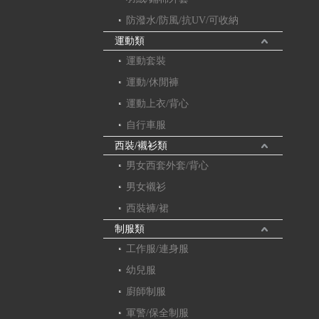
防潑水/防風/抗UV/可收納
運動類
運動套裝
運動/休閒褲
運動上衣/背心
自行車服
西裝/襯衫類
男女西套外套/背心
男女襯衫
西裝褲/裙
制服類
工作服/連身服
幼兒服
廚師制服
軍警/保全制服