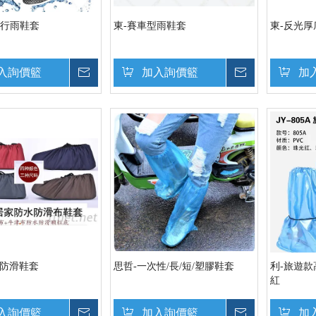
流行雨鞋套
東-賽車型雨鞋套
東-反光
入詢價籃
詢價
加入詢價籃
詢價
加
布防滑鞋套
思哲-一次性/長/短/塑膠鞋套
利-旅遊款
紅
入詢價籃
詢價
加入詢價籃
詢價
加