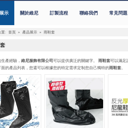
展示
關於維尼
訂製流程
聯絡我們
常見問題
置:
首頁
»
產品展示
»
雨鞋套
套
的生產經驗，
維尼服飾有限公司
可以提供廣泛的關鍵字。
雨鞋套
可以滿足
下面的產品列表，您還可以根據您的特定需求定制您自己獨特的
雨鞋套
。