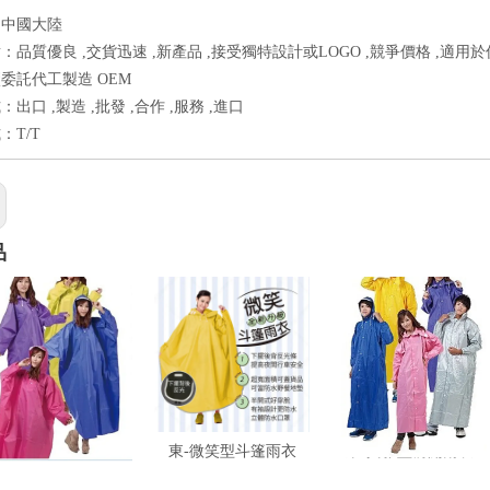
：中國大陸
：品質優良 ,交貨迅速 ,新產品 ,接受獨特設計或LOGO ,競爭價格 ,適用於
委託代工製造 OEM
出口 ,製造 ,批發 ,合作 ,服務 ,進口
：T/T
品
東-登山龍太空雨衣
東-微笑型斗篷雨衣
東-典雅型前開雨衣