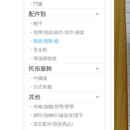
門簾
配件類
帽子
領帶/領結/絲巾/頭巾/袖套
雨衣/雨鞋/套
安全鞋
環保購物袋
民俗服飾
中國服
日式和服
其他
布條/旗幟/背帶/臂帶
網印/熱轉印/繡花/割燙字
其它配件/防疫商品)