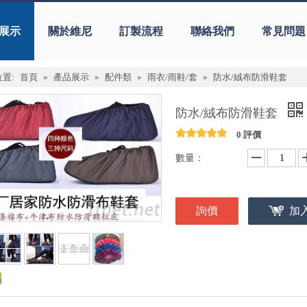
展示
關於維尼
訂製流程
聯絡我們
常見問題
置:
首頁
»
產品展示
»
配件類
»
雨衣/雨鞋/套
»
防水/絨布防滑鞋套
防水/絨布防滑鞋套
0 評價
數量：
詢價
加