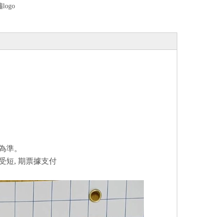
ogo
為準。
短, 期票據支付