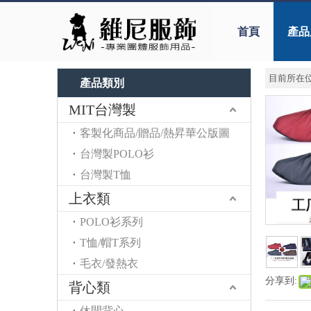
首頁
產品
目前所在位
產品類別
MIT台灣製
客製化商品/贈品/熱昇華公版圖
台灣製POLO衫
台灣製T恤
上衣類
POLO衫系列
T恤/帽T系列
毛衣/發熱衣
分享到:
背心類
休閒背心