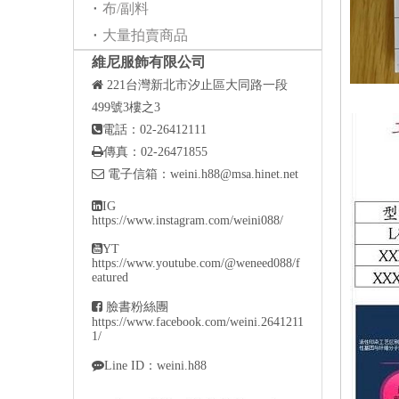
布/副料
大量拍賣商品
維尼服飾有限公司

221
台灣新北市汐止區大同路一段
499號3樓之3

電話：02-26412111

傳真：02-26471855

電子信箱：
weini.h88@msa.hinet.net

IG
https://www.instagram.com/weini088/

YT
https://www.youtube.com/@weneed088/f
eatured

臉書粉絲團
https://www.facebook.com/weini.2641211
1/

Line ID：weini.h88