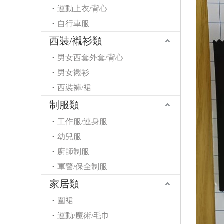
運動上衣/背心
自行車服
西裝/襯衫類
男女西套外套/背心
男女襯衫
西裝褲/裙
制服類
工作服/連身服
幼兒服
廚師制服
軍警/保全制服
家居類
圍裙
運動/魔術/毛巾