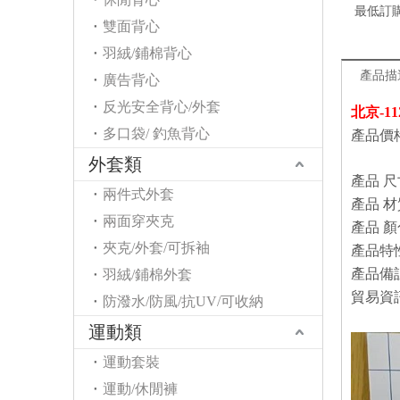
最低訂
雙面背心
羽絨/鋪棉背心
產品描
廣告背心
反光安全背心/外套
北京-1
多口袋/ 釣魚背心
產品價格 
外套類
產品
尺
兩件式外套
產品
材
兩面穿夾克
產品
顏
夾克/外套/可拆袖
產品特
產品備
羽絨/鋪棉外套
貿易資
防潑水/防風/抗UV/可收納
運動類
運動套裝
運動/休閒褲