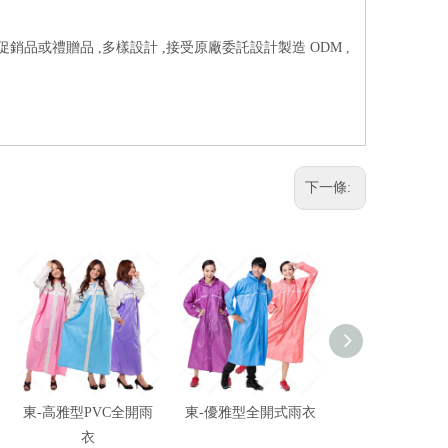
促銷品或禮贈品 ,多樣設計 ,接受原廠委託設計製造 ODM ,
下一條:
東-高雅型PVC全開雨
東-優雅型全開式雨衣
東-尼龍鞋
衣