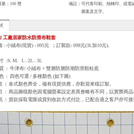
購量：
100 雙
備註：
可代客印刷、熱轉印、或電繡l
圖案及文字。
述
12 工廠居家防水防滑布鞋套
: 小絨布(現貨) - 095元 ；訂製款- 098元(3L加10元).
寸
:S. M.
L . 2L . 3L
質
:
牛津布/ 小絨布 + 雙層防層防潮防滑顆粒底
色
:
四色可選 / 多種顏色 (如下圖)
性
:
各式顏色齊全，備有現貨供應，亦歡迎來樣訂製。
註
:
商品圖檔顏色因電腦螢幕設定差異會略有不同，以實際商品
訊
:
貨款採取電匯或貨到收款方式付訖，已配合過之客戶亦可接受