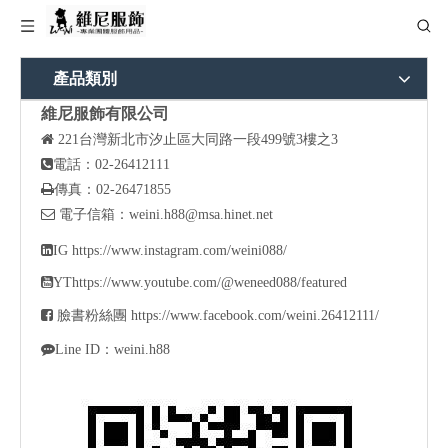
產品類別
維尼服飾有限公司

221
台灣新北市汐止區大同路一段499號3樓之3

電話：02-26412111

傳真：02-26471855

電子信箱：
weini.h88@msa.hinet.net

IG
https://www.instagram.com/weini088/

YT
https://www.youtube.com/@weneed088/featured

臉書粉絲團
https://www.facebook.com/weini.26412111/

Line ID：weini.h88