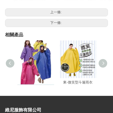
上一條:
下一條:
相關產品
東-登山龍太空雨衣
東-微笑型斗篷雨衣
東-
維尼服飾有限公司