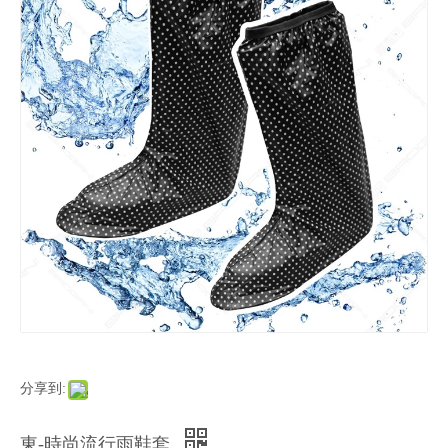
分享到:
東-時尚流行雨鞋套