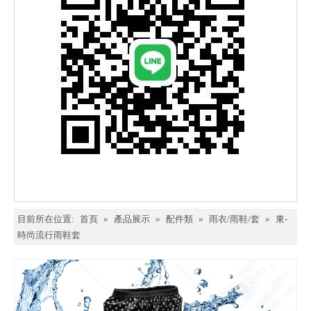
目前所在位置:
首頁
»
產品展示
»
配件類
»
雨衣/雨鞋/套
»
東-
時尚流行雨鞋套