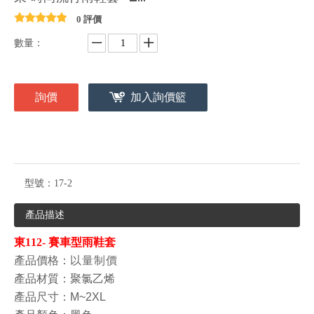
0 評價
數量：
詢價
加入詢價籃
型號：
17-2
產品描述
東112- 賽車型雨鞋套
產品價格
：
以量制價
產品材質
：聚氯乙烯
產品尺寸：M~2XL