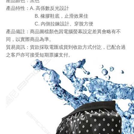
產品顏色：黑色
產品特性：A. 高係數反光設計
B.
橡膠鞋底，止滑效果佳
C.
內
側拉鍊設計
、穿脫方便
產品備註：商品圖檔顏色因電腦螢幕設定差異會略有不
同，以實際商品為準。
貿易資訊：貨款採取電匯或貨到收款方式付訖，已配合過
之客戶亦可接受短期票據支付。