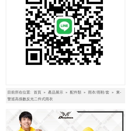
目前所在位置:
首頁
»
產品展示
»
配件類
»
雨衣/雨鞋/套
»
東-
警巡高係數反光二件式雨衣