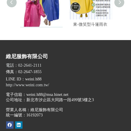
東-登山龍太空雨衣
東-微笑型斗篷雨衣
東-
維尼服飾有限公司
電話：02-2641-2111
傳真：02-2647-1855
LINE ID
：weini.h88
http://www.weini.com.tw/
電子信箱：
weini.h88@msa.hinet.net
公司地址：
新北市汐止區大同路一段499號3樓之3
營業人名稱：維尼服飾有限公司
統一編號：16192073