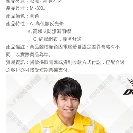
產品材質
：尼龍 /
聚氯乙烯
產品尺寸：M~3
X
L
產品顏色：黃色
產品特性：
A. 高係數反光條
B
.
高領式防滲漏雨帽
C
.
網狀網布
，穿著舒適
產品備註：商品圖檔顏色因電腦螢幕設定差異會略有不
同，以實際商品為準。
貿易資訊：貨款採取電匯或貨到收款方式付訖，已配合過
之客戶亦可接受短期票據支付。