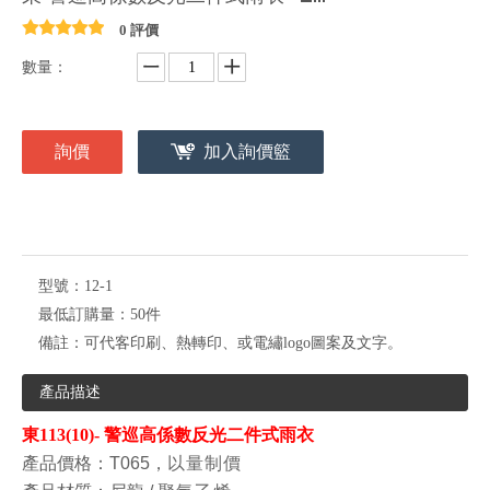
0 評價
數量：
詢價
加入詢價籃
型號：
12-1
最低訂購量：
50件
備註：
可代客印刷、熱轉印、或電繡logo圖案及文字。
產品描述
東113(10)- 警巡高係數反光二件式雨衣
產品價格
：T065，
以量制價