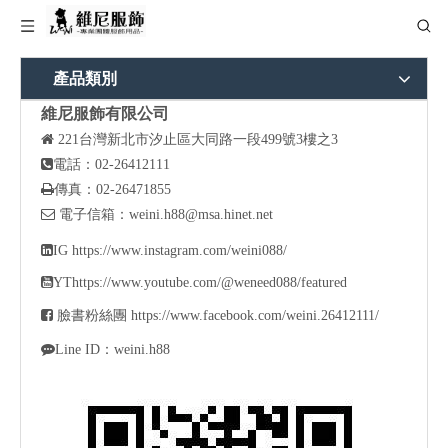
產品類別
維尼服飾有限公司

221
台灣新北市汐止區大同路一段499號3樓之3

電話：02-26412111

傳真：02-26471855

電子信箱：
weini.h88@msa.hinet.net

IG
https://www.instagram.com/weini088/

YT
https://www.youtube.com/@weneed088/featured

臉書粉絲團
https://www.facebook.com/weini.26412111/

Line ID：weini.h88