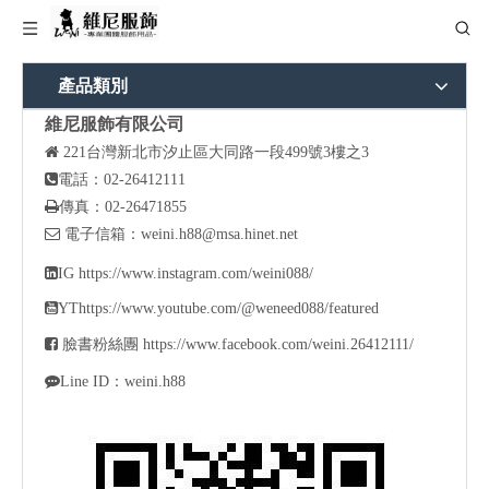
產品類別
維尼服飾有限公司

221
台灣新北市汐止區大同路一段499號3樓之3

電話：02-26412111

傳真：02-26471855

電子信箱：
weini.h88@msa.hinet.net

IG
https://www.instagram.com/weini088/

YT
https://www.youtube.com/@weneed088/featured

臉書粉絲團
https://www.facebook.com/weini.26412111/

Line ID：weini.h88