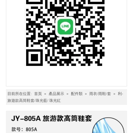
目前所在位置:
首頁
»
產品展示
»
配件類
»
雨衣/雨鞋/套
»
利-
旅遊款高筒鞋套/珠光藍/ 珠光紅