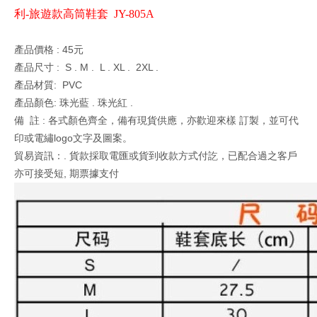
利-旅遊款高筒鞋套 JY-805A
產品價格 : 45元
產品尺寸 : S . M . L . XL . 2XL .
產品材質: PVC
產品顏色: 珠光藍 . 珠光紅 .
備 註 : 各式顏色齊全，備有現貨供應，亦歡迎來樣 訂製，並可代
印或電繡logo文字及圖案。
貿易資訊：. 貨款採取電匯或貨到收款方式付訖，已配合過之客戶
亦可接受短, 期票據支付