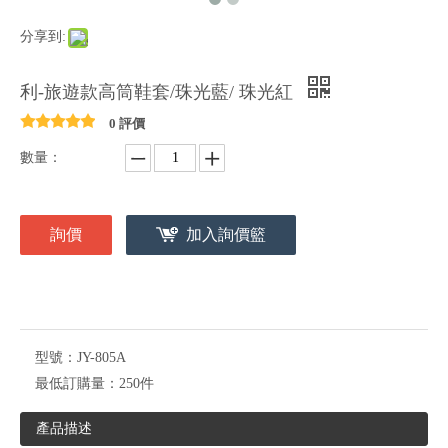
分享到:
利-旅遊款高筒鞋套/珠光藍/ 珠光紅
0 評價
數量：
詢價
加入詢價籃
型號：
JY-805A
最低訂購量：
250件
產品描述