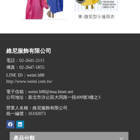
東-登山龍太空雨衣
東-微笑型斗篷雨衣
東-
維尼服飾有限公司
電話：02-2641-2111
傳真：02-2647-1855
LINE ID
：weini.h88
http://www.weini.com.tw/
電子信箱：
weini.h88@msa.hinet.net
公司地址：
新北市汐止區大同路一段499號3樓之3
營業人名稱：維尼服飾有限公司
統一編號：16192073
產品分類