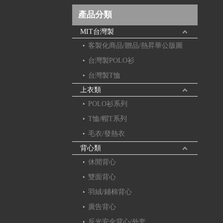
產品分類
MIT台灣製
客製化商品/贈品/熱昇華公版圖
台灣製POLO衫
台灣製T恤
上衣類
POLO衫系列
T恤/帽T系列
毛衣/發熱衣
背心類
休閒背心
雙面背心
羽絨/鋪棉背心
廣告背心
反光安全背心/外套