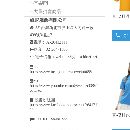
布/副料
大量拍賣商品
富-吸排昇
維尼服飾有限公司

221
台灣新北市汐止區大同路一段
499號3樓之3
加

電話：02-26412111

傳真：02-26471855

電子信箱：
weini.h88@msa.hinet.net

IG
https://www.instagram.com/weini088/

YT
https://www.youtube.com/@weneed088/f
eatured

臉書粉絲團
https://www.facebook.com/weini.2641211
1/
富-吸排P

Line ID：weini.h88