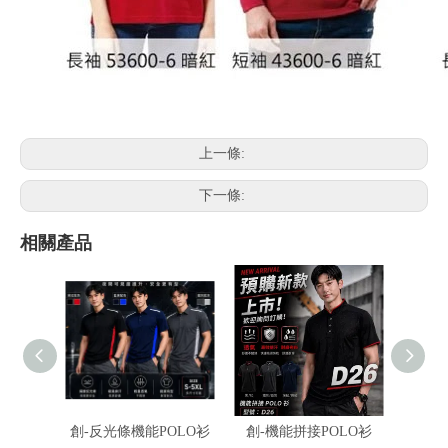
上一條:
下一條:
相關產品
創-反光條機能POLO衫
創-機能拼接POLO衫
伯-冰