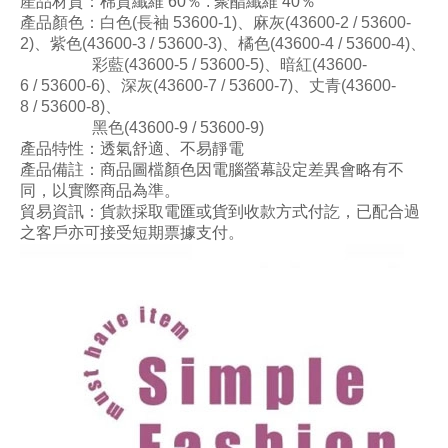
產品材質：棉質
纖維
60
％ .
聚酯纖維 4
0
％
產品顏色
：白色
(長袖 53600
-1
)
、麻灰
(43600
-2 / 53600
-
2
)
、紫色
(
43600
-3 /
53600
-3
)
、
橘色
(
43600
-4 /
536
00
-4
)
、
彩藍
(
43600
-5 /
53600
-5
)
、暗紅
(
43600
-
6 /
536
00
-6
)
、
深灰
(
4
3600
-7 /
536
00-
7
)
、丈青
(
4
3600
-
8 /
536
00
-8
)
、
黑色
(
4
360
0
-9 /
536
00
-9
)
產品特性：透氣舒適、不易靜電
產品備註：商品圖檔顏色因電腦螢幕設定差異會略有不
同，以實際商品為準。
貿易資訊：貨款採取電匯或貨到收款方式付訖，已配合過
之客戶亦可接受短期票據支付。