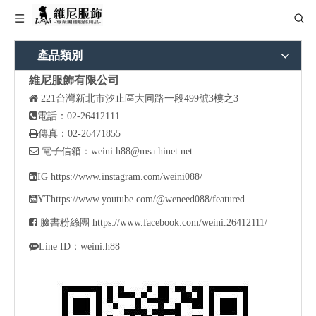
產品類別
維尼服飾有限公司

221
台灣新北市汐止區大同路一段499號3樓之3

電話：02-26412111

傳真：02-26471855

電子信箱：
weini.h88@msa.hinet.net

IG
https://www.instagram.com/weini088/

YT
https://www.youtube.com/@weneed088/featured

臉書粉絲團
https://www.facebook.com/weini.26412111/

Line ID：weini.h88