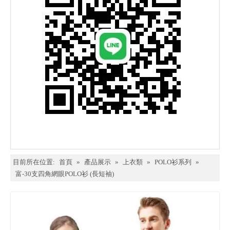
目前所在位置:
首頁
»
產品展示
»
上衣類
»
POLO衫系列
»
富-30支四角網眼POLO衫 (長短袖)