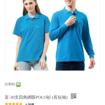
分享到:
富-30支四角網眼POLO衫 (長短袖)
0 評價