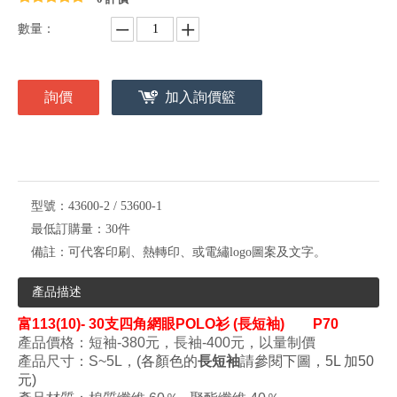
數量：
詢價
加入詢價籃
型號：
43600-2 / 53600-1
最低訂購量：
30件
備註：
可代客印刷、熱轉印、或電繡logo圖案及文字。
產品描述
富113(10)- 30支四角網眼POLO衫 (長短袖) P70
產品價格：短袖-380元，長
袖-400
元
，
以量制價
產品尺寸：S~5L
，
(
各顏色的
長短袖
請參閱下
圖
，
5L 加50
元)