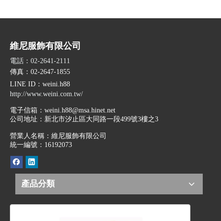
衫
維尼服飾有限公司
電話：02-2641-2111
傳真：02-2647-1855
LINE ID
：weini.h88
http://www.weini.com.tw/
電子信箱：
weini.h88@msa.hinet.net
公司地址：
新北市汐止區大同路一段499號3樓之3
營業人名稱：維尼服飾有限公司
統一編號：16192073
產品分類