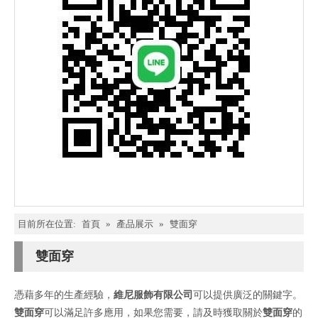
目前所在位置:
首頁
»
產品展示
»
雙面穿
雙面穿
憑藉多年的生產經驗，
維尼服飾有限公司
可以提供廣泛的關鍵字。
雙面穿
可以滿足許多應用，如果您需要，請及時獲取關於
雙面穿
的