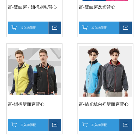
富-雙面穿 / 鋪棉刷毛背心
富-雙面穿反光背心
加入詢價籃
詢價
加入詢價籃
詢價
富-鋪棉雙面穿背心
富-絲光絨內裡雙面穿背心
加入詢價籃
詢價
加入詢價籃
詢價