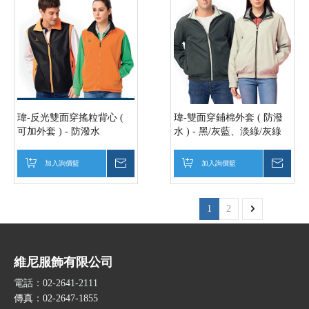
瑋-反光雙面穿搖粒背心 (
瑋-雙面穿鋪棉外套 ( 防潑
可加外套 ) - 防潑水
水 ) - 黑/灰藍、淡綠/灰綠
加入詢價籃
詢價
加入詢價籃
詢價
1
2
維尼服飾有限公司
電話：02-2641-2111
傳真：02-2647-1855