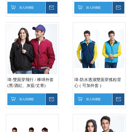
加入詢價籃
詢價
加入詢價籃
詢價
瑋-雙面穿飛行 / 棒球外套
瑋-防水透濕雙面穿搖粒背
(黑/酒紅、灰藍/丈青)
心 ( 可加外套 )
加入詢價籃
詢價
加入詢價籃
詢價