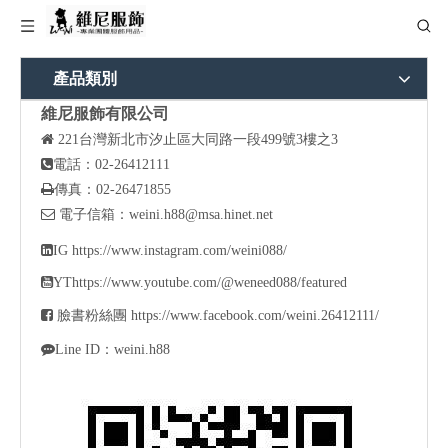
產品類別
維尼服飾有限公司

221
台灣新北市汐止區大同路一段499號3樓之3

電話：02-26412111

傳真：02-26471855

電子信箱：
weini.h88@msa.hinet.net

IG
https://www.instagram.com/weini088/

YT
https://www.youtube.com/@weneed088/featured

臉書粉絲團
https://www.facebook.com/weini.26412111/

Line ID：weini.h88