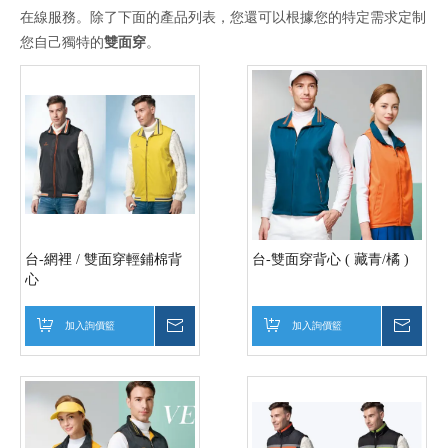
在線服務。除了下面的產品列表，您還可以根據您的特定需求定制
您自己獨特的
雙面穿
。
台-網裡 / 雙面穿輕鋪棉背
台-雙面穿背心 ( 藏青/橘 )
心
加入詢價籃
詢價
加入詢價籃
詢價