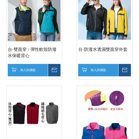
台-雙面穿 / 彈性軟殼防潑
台-防潑水透濕雙面穿外套
水保暖背心
加入詢價籃
詢價
加入詢價籃
詢價