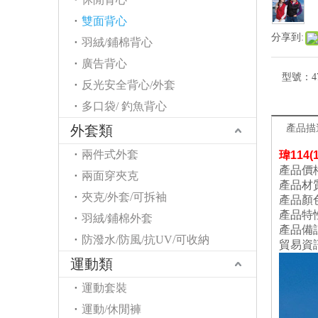
雙面背心
分享到:
羽絨/鋪棉背心
廣告背心
型號：
4
反光安全背心/外套
多口袋/ 釣魚背心
外套類
產品描
兩件式外套
瑋
114
產品價格
兩面穿夾克
產品材
夾克/外套/可拆袖
產品顏
產品特
羽絨/鋪棉外套
產品備
防潑水/防風/抗UV/可收納
貿易資
運動類
運動套裝
運動/休閒褲