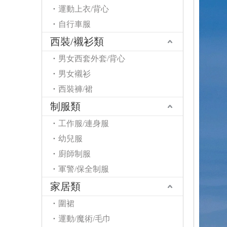
運動上衣/背心
自行車服
西裝/襯衫類
男女西套外套/背心
男女襯衫
西裝褲/裙
制服類
工作服/連身服
幼兒服
廚師制服
軍警/保全制服
家居類
圍裙
運動/魔術/毛巾