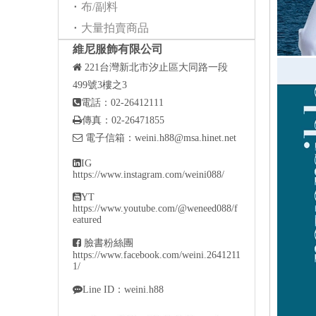
布/副料
大量拍賣商品
維尼服飾有限公司

221
台灣新北市汐止區大同路一段
499號3樓之3

電話：02-26412111

傳真：02-26471855

電子信箱：
weini.h88@msa.hinet.net

IG
https://www.instagram.com/weini088/

YT
https://www.youtube.com/@weneed088/f
eatured

臉書粉絲團
https://www.facebook.com/weini.2641211
1/

Line ID：weini.h88