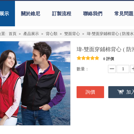
展示
關於維尼
訂製流程
聯絡我們
常見問題
置:
首頁
»
產品展示
»
背心類
»
雙面背心
»
瑋-雙面穿鋪棉背心 ( 防潑水 
瑋-雙面穿鋪棉背心 ( 防
0 評價
數量：
詢價
加