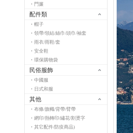
門簾
配件類
帽子
領帶/領結/絲巾/頭巾/袖套
雨衣/雨鞋/套
安全鞋
環保購物袋
民俗服飾
中國服
日式和服
其他
布條/旗幟/背帶/臂帶
網印/熱轉印/繡花/割燙字
其它配件/防疫商品)