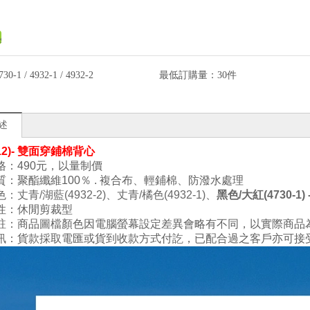
730-1 / 4932-1 / 4932-2
最低訂購量：
30件
述
(12)- 雙面穿鋪棉背心
：490元
，以量制價
質：
聚酯纖維100
％ . 複合布
、
輕鋪棉
、
防潑水處理
色
：
丈青
/湖藍(4932-2)、丈青
/橘色(
4
932
-1
)
、
黑色
/大紅(4730-1)
性：
休閒剪裁型
註：商品圖檔顏色因電腦螢幕設定差異會略有不同，以實際商品
訊：貨款採取電匯或貨到收款方式付訖，已配合過之客戶亦可接