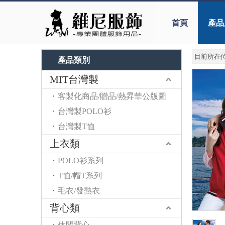
首頁
產品
目前所在位
產品類別
MIT台灣製
客製化商品/贈品/熱昇華公版圖
台灣製POLO衫
台灣製T恤
上衣類
POLO衫系列
T恤/帽T系列
毛衣/發熱衣
背心類
休閒背心