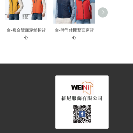
台-複合雙面穿鋪棉背
台-時尚休閒雙面穿背
台-雙面穿背
心
心