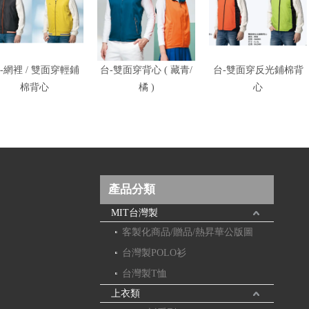
-網裡 / 雙面穿輕鋪
台-雙面穿背心 ( 藏青/
台-雙面穿反光鋪棉背
棉背心
橘 )
心
產品分類
MIT台灣製
客製化商品/贈品/熱昇華公版圖
台灣製POLO衫
台灣製T恤
上衣類