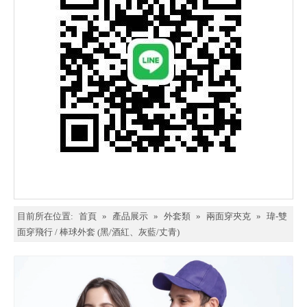
目前所在位置:
首頁
»
產品展示
»
外套類
»
兩面穿夾克
»
瑋-雙
面穿飛行 / 棒球外套 (黑/酒紅、灰藍/丈青)