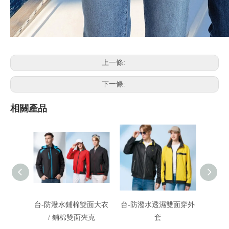
上一條:
下一條:
相關產品
台-防潑水鋪棉雙面大衣
台-防潑水透濕雙面穿外
瑋-雙
/ 鋪棉雙面夾克
套