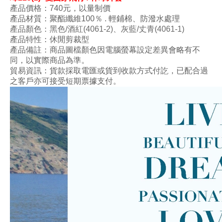
產品價格：740元，以量制價
產品材質：
聚酯纖維100
％ . 輕鋪棉
、
防潑水
處理
產品顏色
：黑色/酒紅
(4061-2
)、灰藍
/丈青
(4061-1
)
產品特性：
休閒剪裁型
產品備註：商品圖檔顏色因電腦螢幕設定差異會略有不
同，以實際商品為準。
貿易資訊：貨款採取電匯或貨到收款方式付訖，已配合過
之客戶亦可接受短期票據支付。