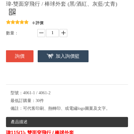
瑋-雙面穿飛行 / 棒球外套 (黑/酒紅、灰藍/丈青)
0 評價
數量：
詢價
加入詢價籃
型號：
4061-1 / 4061-2
最低訂購量：
30件
備註：
可代客印刷、熱轉印、或電繡logo圖案及文字。
產品描述
瑋
115(1)- 雙面穿飛行 / 棒球外套