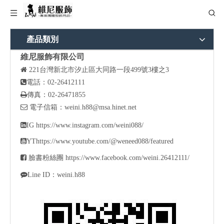
產品類別
維尼服飾有限公司

221
台灣新北市汐止區大同路一段499號3樓之3

電話：02-26412111

傳真：02-26471855

電子信箱：
weini.h88@msa.hinet.net

IG
https://www.instagram.com/weini088/

YT
https://www.youtube.com/@weneed088/featured

臉書粉絲團
https://www.facebook.com/weini.26412111/

Line ID：weini.h88