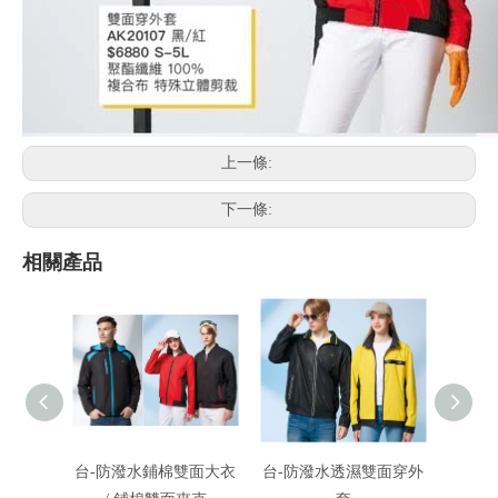
上一條:
下一條:
相關產品
台-防潑水鋪棉雙面大衣
台-防潑水透濕雙面穿外
瑋-雙