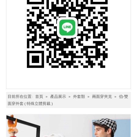
目前所在位置:
首頁
»
產品展示
»
外套類
»
兩面穿夾克
»
伯-雙
面穿外套 ( 特殊立體剪裁 )