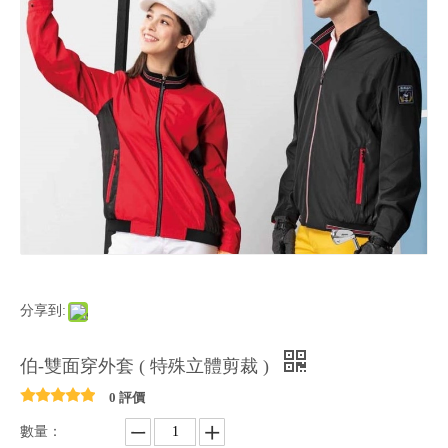
分享到:
伯-雙面穿外套 ( 特殊立體剪裁 )
0 評價
數量：