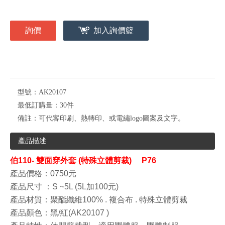
詢價
加入詢價籃
型號：
AK20107
最低訂購量：
30件
備註：
可代客印刷、熱轉印、或電繡logo圖案及文字。
產品描述
伯110- 雙面穿外套 (特殊立體剪裁
) P76
產品價格：0750
元
產品尺寸
：S
~5L (5L加100元)
產品材質
：聚酯纖維100% . 複合布 . 特殊立體剪裁
產品顏色
：黑/紅(AK20107
)