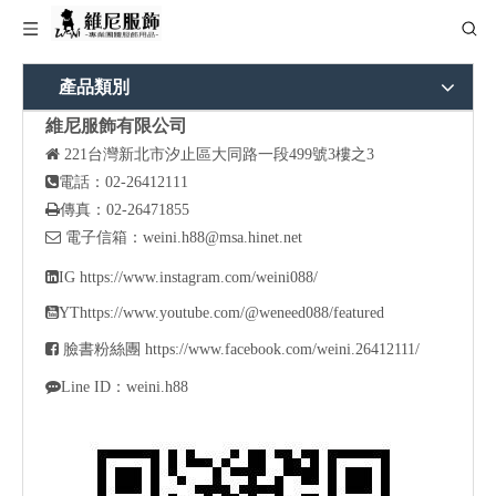
產品類別
維尼服飾有限公司

221
台灣新北市汐止區大同路一段499號3樓之3

電話：02-26412111

傳真：02-26471855

電子信箱：
weini.h88@msa.hinet.net

IG
https://www.instagram.com/weini088/

YT
https://www.youtube.com/@weneed088/featured

臉書粉絲團
https://www.facebook.com/weini.26412111/

Line ID：weini.h88