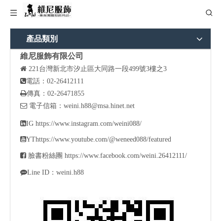
產品類別
維尼服飾有限公司

221
台灣新北市汐止區大同路一段499號3樓之3

電話：02-26412111

傳真：02-26471855

電子信箱：
weini.h88@msa.hinet.net

IG
https://www.instagram.com/weini088/

YT
https://www.youtube.com/@weneed088/featured

臉書粉絲團
https://www.facebook.com/weini.26412111/

Line ID：weini.h88