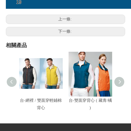
上一條:
下一條:
相關產品
台-網裡 / 雙面穿輕鋪棉
台-雙面穿背心 ( 藏青/橘
台-雙
背心
)