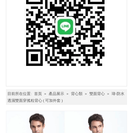
目前所在位置:
首頁
»
產品展示
»
背心類
»
雙面背心
»
瑋-防水
透濕雙面穿搖粒背心 ( 可加外套 )