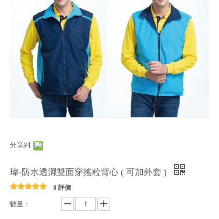
分享到:
瑋-防水透濕雙面穿搖粒背心 ( 可加外套 )
0 評價
數量：