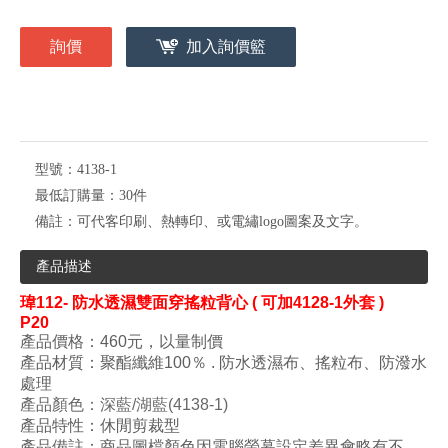
詢價
加入詢價籃
型號：
4138-1
最低訂購量：
30件
備註：
可代客印刷、熱轉印、或電繡logo圖案及文字。
產品描述
瑋
112- 防水透濕雙面穿搖粒背心
( 可加4128-1外套 )
P20
產品價格：460元，以量制價
產品材質：
聚酯纖維100
％ . 防水透濕布
、搖粒布
、
防潑水
處理
產品顏色
：深藍/湖藍
(4138-1)
產品特性：
休閒剪裁型
產品備註：商品圖檔顏色因電腦螢幕設定差異會略有不