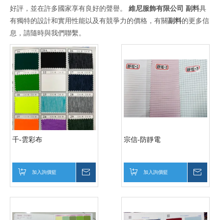
好評，並在許多國家享有良好的聲譽。
維尼服飾有限公司
副料
具
有獨特的設計和實用性能以及有競爭力的價格，有關
副料
的更多信
息，請隨時與我們聯繫。
千-雲彩布
宗信-防靜電
加入詢價籃
詢價
加入詢價籃
詢價